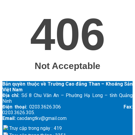
Bản quyền thuộc về Trường Cao đẳng Than – Khoáng Sản
Việt Nam
Địa chỉ:
Số 8 Chu Văn An – Phường Hạ Long – tỉnh Quảng
Ninh
Điện thoại:
0203.3626.306
Fax:
0203.3626.305.
Email:
caodangtkv@gmail.com
Truy cập trong ngày : 419