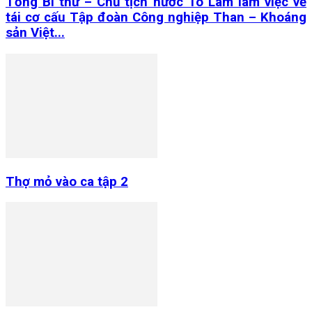
Tổng Bí thư – Chủ tịch nước Tô Lâm làm việc về
tái cơ cấu Tập đoàn Công nghiệp Than – Khoáng
sản Việt...
Thợ mỏ vào ca tập 2