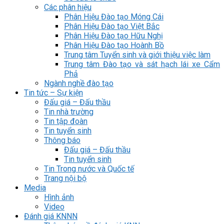
Các phân hiệu
Phân Hiệu Đào tạo Móng Cái
Phân Hiệu Đào tạo Việt Bắc
Phân Hiệu Đào tạo Hữu Nghị
Phân Hiệu Đào tạo Hoành Bồ
Trung tâm Tuyển sinh và giới thiệu việc làm
Trung tâm Đào tạo và sát hạch lái xe Cẩm
Phả
Ngành nghề đào tạo
Tin tức – Sự kiện
Đấu giá – Đấu thầu
Tin nhà trường
Tin tập đoàn
Tin tuyển sinh
Thông báo
Đấu giá – Đấu thầu
Tin tuyển sinh
Tin Trong nước và Quốc tế
Trang nội bộ
Media
Hình ảnh
Video
Đánh giá KNNN