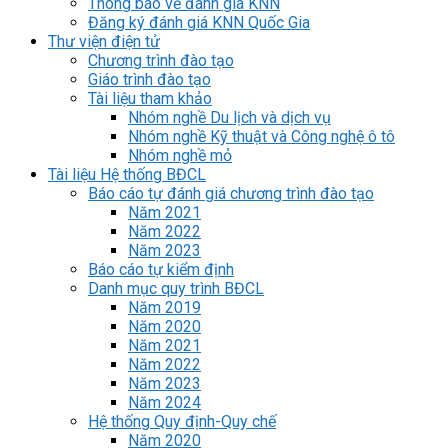
Thông báo về đánh giá KNN
Đăng ký đánh giá KNN Quốc Gia
Thư viện điện tử
Chương trình đào tạo
Giáo trình đào tạo
Tài liệu tham khảo
Nhóm nghề Du lịch và dịch vụ
Nhóm nghề Kỹ thuật và Công nghệ ô tô
Nhóm nghề mỏ
Tài liệu Hệ thống BĐCL
Báo cáo tự đánh giá chương trình đào tạo
Năm 2021
Năm 2022
Năm 2023
Báo cáo tự kiểm định
Danh mục quy trình BĐCL
Năm 2019
Năm 2020
Năm 2021
Năm 2022
Năm 2023
Năm 2024
Hệ thống Quy định-Quy chế
Năm 2020