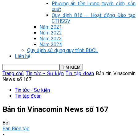
Phương án tiền lương, tuyển sinh, sản
xuất
Quy định 816 – Hoạt động Đào tạo
CTHSSV
Năm 2021
Năm 2022
Năm 2023
Năm 2024
Quy định sử dụng quy trình BĐCL
Liên hệ
Trang chủ
Tin tức - Sự kiện
Tin tập đoàn
Bản tin Vinacomin
News số 167
Tin tức - Sự kiện
Tin tập đoàn
Bản tin Vinacomin News số 167
Bởi
Ban Biên tập
-