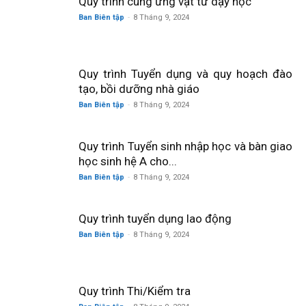
Quy trình cung ứng vật tư dạy học
–
Ban Biên tập
-
8 Tháng 9, 2024
Khoáng
Quy trình Tuyển dụng và quy hoạch đào
tạo, bồi dưỡng nhà giáo
Ban Biên tập
-
8 Tháng 9, 2024
sản
Quy trình Tuyển sinh nhập học và bàn giao
học sinh hệ A cho...
Ban Biên tập
-
8 Tháng 9, 2024
Việt
Quy trình tuyển dụng lao động
Ban Biên tập
-
8 Tháng 9, 2024
Nam
Quy trình Thi/Kiểm tra