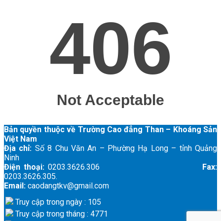
Bản quyền thuộc về Trường Cao đẳng Than – Khoáng Sản
Việt Nam
Địa chỉ:
Số 8 Chu Văn An – Phường Hạ Long – tỉnh Quảng
Ninh
Điện thoại:
0203.3626.306
Fax:
0203.3626.305.
Email:
caodangtkv@gmail.com
Truy cập trong ngày : 105
Truy cập trong tháng : 4771