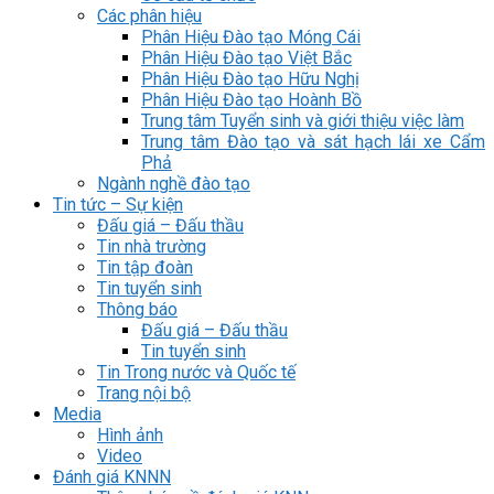
Các phân hiệu
Phân Hiệu Đào tạo Móng Cái
Phân Hiệu Đào tạo Việt Bắc
Phân Hiệu Đào tạo Hữu Nghị
Phân Hiệu Đào tạo Hoành Bồ
Trung tâm Tuyển sinh và giới thiệu việc làm
Trung tâm Đào tạo và sát hạch lái xe Cẩm
Phả
Ngành nghề đào tạo
Tin tức – Sự kiện
Đấu giá – Đấu thầu
Tin nhà trường
Tin tập đoàn
Tin tuyển sinh
Thông báo
Đấu giá – Đấu thầu
Tin tuyển sinh
Tin Trong nước và Quốc tế
Trang nội bộ
Media
Hình ảnh
Video
Đánh giá KNNN