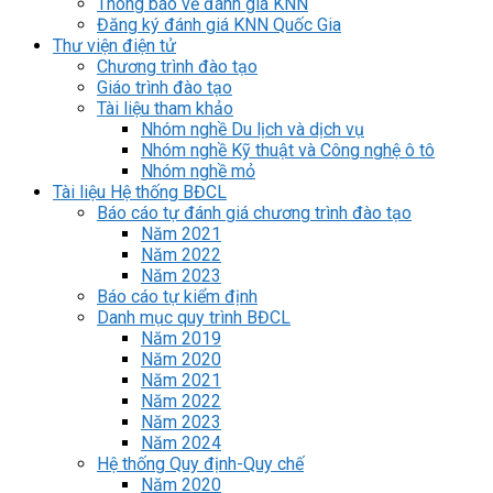
Thông báo về đánh giá KNN
Đăng ký đánh giá KNN Quốc Gia
Thư viện điện tử
Chương trình đào tạo
Giáo trình đào tạo
Tài liệu tham khảo
Nhóm nghề Du lịch và dịch vụ
Nhóm nghề Kỹ thuật và Công nghệ ô tô
Nhóm nghề mỏ
Tài liệu Hệ thống BĐCL
Báo cáo tự đánh giá chương trình đào tạo
Năm 2021
Năm 2022
Năm 2023
Báo cáo tự kiểm định
Danh mục quy trình BĐCL
Năm 2019
Năm 2020
Năm 2021
Năm 2022
Năm 2023
Năm 2024
Hệ thống Quy định-Quy chế
Năm 2020