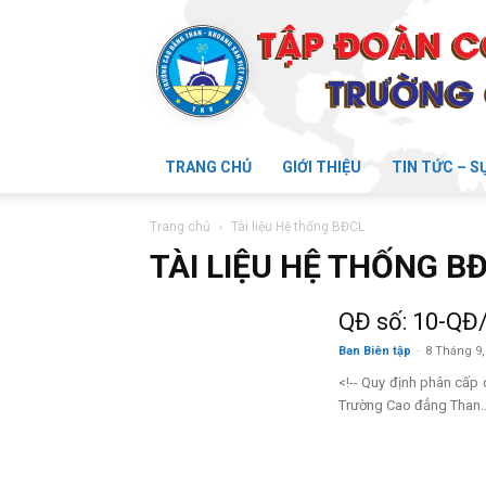
TRANG CHỦ
GIỚI THIỆU
TIN TỨC – S
Trường
Trang chủ
Tài liệu Hệ thống BĐCL
TÀI LIỆU HỆ THỐNG B
QĐ số: 10-QĐ
Cao
Ban Biên tập
-
8 Tháng 9,
<!-- Quy định phân cấp 
Trường Cao đẳng Than..
đẳng