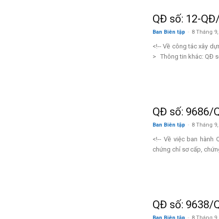
QĐ số: 12-QĐ
Ban Biên tập
-
8 Tháng 9,
<!-- Về công tác xây d
> Thông tin khác: QĐ s
Than
QĐ số: 9686/
–
Ban Biên tập
-
8 Tháng 9,
<!-- Về việc ban hành 
chứng chỉ sơ cấp, chứng
Khoáng
QĐ số: 9638/
Ban Biên tập
-
8 Tháng 9,