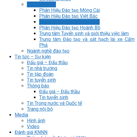
Các phân hiệu
Phân Hiệu Đào tạo Móng Cái
Phân Hiệu Đào tạo Việt Bắc
Phân Hiệu Đào tạo Hữu Nghị
Phân Hiệu Đào tạo Hoành Bồ
Trung tâm Tuyển sinh và giới thiệu việc làm
Trung tâm Đào tạo và sát hạch lái xe Cẩm
Phả
Ngành nghề đào tạo
Tin tức – Sự kiện
Đấu giá – Đấu thầu
Tin nhà trường
Tin tập đoàn
Tin tuyển sinh
Thông báo
Đấu giá – Đấu thầu
Tin tuyển sinh
Tin Trong nước và Quốc tế
Trang nội bộ
Media
Hình ảnh
Video
Đánh giá KNNN