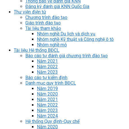
Thông báo về đánh giá KNN
Đăng ký đánh giá KNN Quốc Gia
Thư viện điện tử
Chương trình đào tạo
Giáo trình đào tạo
Tài liệu tham khảo
Nhóm nghề Du lịch và dịch vụ
Nhóm nghề Kỹ thuật và Công nghệ ô tô
Nhóm nghề mỏ
Tài liệu Hệ thống BĐCL
Báo cáo tự đánh giá chương trình đào tạo
Năm 2021
Năm 2022
Năm 2023
Báo cáo tự kiểm định
Danh mục quy trình BĐCL
Năm 2019
Năm 2020
Năm 2021
Năm 2022
Năm 2023
Năm 2024
Hệ thống Quy định-Quy chế
Năm 2020