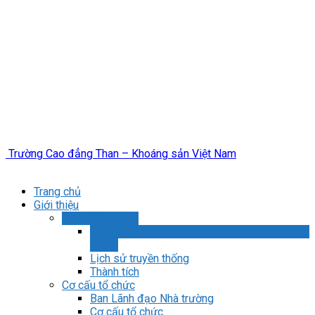
Trường Cao đẳng Than – Khoáng sản Việt Nam
Trang chủ
Giới thiệu
Giới thiệu chung
Tầm nhìn – Sứ mạng – Chính sách chất
lượng
Lịch sử truyền thống
Thành tích
Cơ cấu tổ chức
Ban Lãnh đạo Nhà trường
Cơ cấu tổ chức