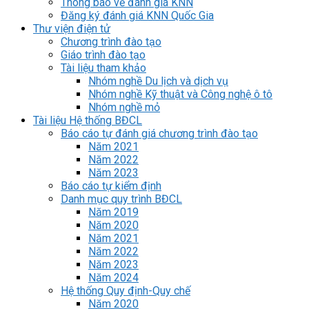
Thông báo về đánh giá KNN
Đăng ký đánh giá KNN Quốc Gia
Thư viện điện tử
Chương trình đào tạo
Giáo trình đào tạo
Tài liệu tham khảo
Nhóm nghề Du lịch và dịch vụ
Nhóm nghề Kỹ thuật và Công nghệ ô tô
Nhóm nghề mỏ
Tài liệu Hệ thống BĐCL
Báo cáo tự đánh giá chương trình đào tạo
Năm 2021
Năm 2022
Năm 2023
Báo cáo tự kiểm định
Danh mục quy trình BĐCL
Năm 2019
Năm 2020
Năm 2021
Năm 2022
Năm 2023
Năm 2024
Hệ thống Quy định-Quy chế
Năm 2020