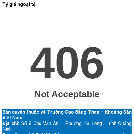
Tỷ giá ngoại tệ
Bản quyền thuộc về Trường Cao đẳng Than – Khoáng Sản
Việt Nam
Địa chỉ:
Số 8 Chu Văn An – Phường Hạ Long – tỉnh Quảng
Ninh