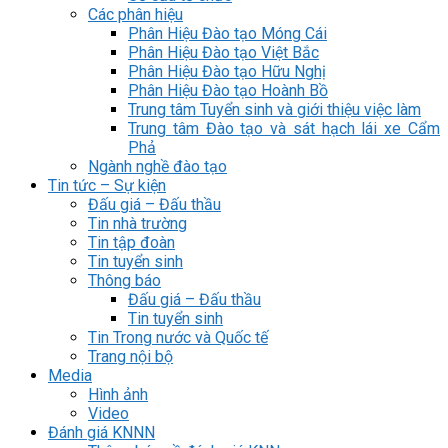
Các phân hiệu
Phân Hiệu Đào tạo Móng Cái
Phân Hiệu Đào tạo Việt Bắc
Phân Hiệu Đào tạo Hữu Nghị
Phân Hiệu Đào tạo Hoành Bồ
Trung tâm Tuyển sinh và giới thiệu việc làm
Trung tâm Đào tạo và sát hạch lái xe Cẩm
Phả
Ngành nghề đào tạo
Tin tức – Sự kiện
Đấu giá – Đấu thầu
Tin nhà trường
Tin tập đoàn
Tin tuyển sinh
Thông báo
Đấu giá – Đấu thầu
Tin tuyển sinh
Tin Trong nước và Quốc tế
Trang nội bộ
Media
Hình ảnh
Video
Đánh giá KNNN