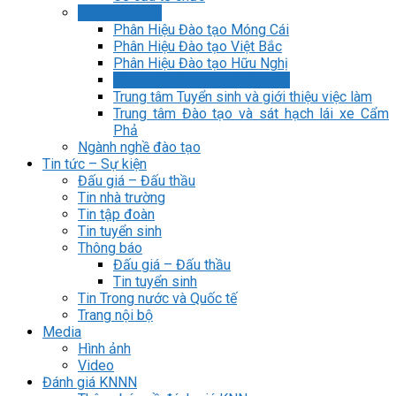
Các phân hiệu
Phân Hiệu Đào tạo Móng Cái
Phân Hiệu Đào tạo Việt Bắc
Phân Hiệu Đào tạo Hữu Nghị
Phân Hiệu Đào tạo Hoành Bồ
Trung tâm Tuyển sinh và giới thiệu việc làm
Trung tâm Đào tạo và sát hạch lái xe Cẩm
Phả
Ngành nghề đào tạo
Tin tức – Sự kiện
Đấu giá – Đấu thầu
Tin nhà trường
Tin tập đoàn
Tin tuyển sinh
Thông báo
Đấu giá – Đấu thầu
Tin tuyển sinh
Tin Trong nước và Quốc tế
Trang nội bộ
Media
Hình ảnh
Video
Đánh giá KNNN