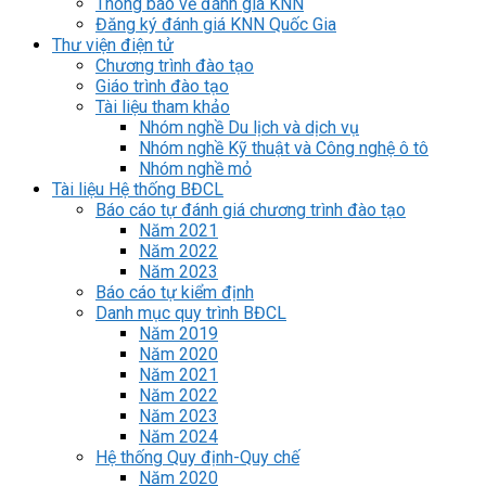
Thông báo về đánh giá KNN
Đăng ký đánh giá KNN Quốc Gia
Thư viện điện tử
Chương trình đào tạo
Giáo trình đào tạo
Tài liệu tham khảo
Nhóm nghề Du lịch và dịch vụ
Nhóm nghề Kỹ thuật và Công nghệ ô tô
Nhóm nghề mỏ
Tài liệu Hệ thống BĐCL
Báo cáo tự đánh giá chương trình đào tạo
Năm 2021
Năm 2022
Năm 2023
Báo cáo tự kiểm định
Danh mục quy trình BĐCL
Năm 2019
Năm 2020
Năm 2021
Năm 2022
Năm 2023
Năm 2024
Hệ thống Quy định-Quy chế
Năm 2020