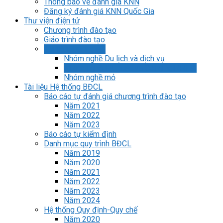
Thông báo về đánh giá KNN
Đăng ký đánh giá KNN Quốc Gia
Thư viện điện tử
Chương trình đào tạo
Giáo trình đào tạo
Tài liệu tham khảo
Nhóm nghề Du lịch và dịch vụ
Nhóm nghề Kỹ thuật và Công nghệ ô tô
Nhóm nghề mỏ
Tài liệu Hệ thống BĐCL
Báo cáo tự đánh giá chương trình đào tạo
Năm 2021
Năm 2022
Năm 2023
Báo cáo tự kiểm định
Danh mục quy trình BĐCL
Năm 2019
Năm 2020
Năm 2021
Năm 2022
Năm 2023
Năm 2024
Hệ thống Quy định-Quy chế
Năm 2020