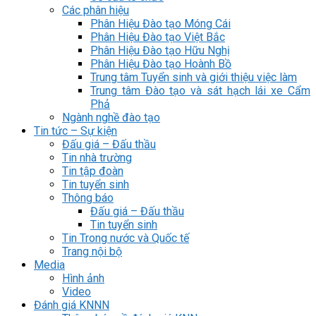
Các phân hiệu
Phân Hiệu Đào tạo Móng Cái
Phân Hiệu Đào tạo Việt Bắc
Phân Hiệu Đào tạo Hữu Nghị
Phân Hiệu Đào tạo Hoành Bồ
Trung tâm Tuyển sinh và giới thiệu việc làm
Trung tâm Đào tạo và sát hạch lái xe Cẩm
Phả
Ngành nghề đào tạo
Tin tức – Sự kiện
Đấu giá – Đấu thầu
Tin nhà trường
Tin tập đoàn
Tin tuyển sinh
Thông báo
Đấu giá – Đấu thầu
Tin tuyển sinh
Tin Trong nước và Quốc tế
Trang nội bộ
Media
Hình ảnh
Video
Đánh giá KNNN