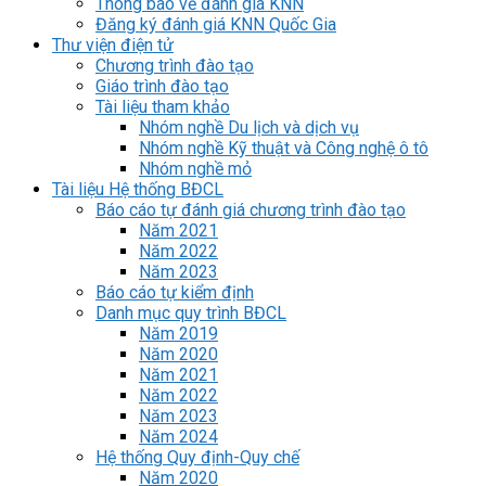
Thông báo về đánh giá KNN
Đăng ký đánh giá KNN Quốc Gia
Thư viện điện tử
Chương trình đào tạo
Giáo trình đào tạo
Tài liệu tham khảo
Nhóm nghề Du lịch và dịch vụ
Nhóm nghề Kỹ thuật và Công nghệ ô tô
Nhóm nghề mỏ
Tài liệu Hệ thống BĐCL
Báo cáo tự đánh giá chương trình đào tạo
Năm 2021
Năm 2022
Năm 2023
Báo cáo tự kiểm định
Danh mục quy trình BĐCL
Năm 2019
Năm 2020
Năm 2021
Năm 2022
Năm 2023
Năm 2024
Hệ thống Quy định-Quy chế
Năm 2020