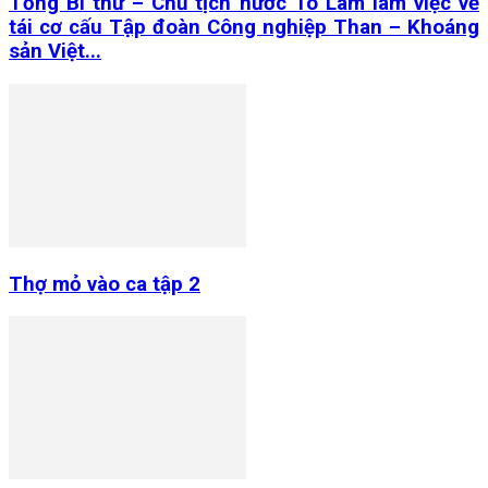
Tổng Bí thư – Chủ tịch nước Tô Lâm làm việc về
tái cơ cấu Tập đoàn Công nghiệp Than – Khoáng
sản Việt...
Thợ mỏ vào ca tập 2