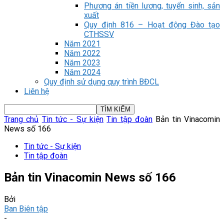
Phương án tiền lương, tuyển sinh, sản
xuất
Quy định 816 – Hoạt động Đào tạo
CTHSSV
Năm 2021
Năm 2022
Năm 2023
Năm 2024
Quy định sử dụng quy trình BĐCL
Liên hệ
Trang chủ
Tin tức - Sự kiện
Tin tập đoàn
Bản tin Vinacomin
News số 166
Tin tức - Sự kiện
Tin tập đoàn
Bản tin Vinacomin News số 166
Bởi
Ban Biên tập
-