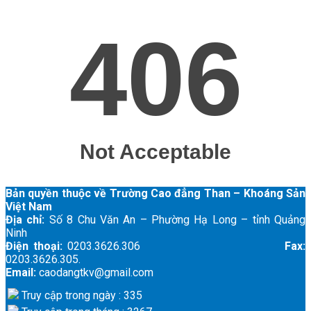
Bản quyền thuộc về Trường Cao đẳng Than – Khoáng Sản
Việt Nam
Địa chỉ:
Số 8 Chu Văn An – Phường Hạ Long – tỉnh Quảng
Ninh
Điện thoại:
0203.3626.306
Fax:
0203.3626.305.
Email:
caodangtkv@gmail.com
Truy cập trong ngày : 335