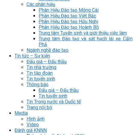
Các phân hiệu
Phân Hiệu Đào tạo Móng Cái
Phân Hiệu Đào tạo Việt Bắc
Phân Hiệu Đào tạo Hữu Nghị
Phân Hiệu Đào tạo Hoành Bồ
Trung tâm Tuyển sinh và giới thiệu việc làm
Trung tâm Đào tạo và sát hạch lái xe Cẩm
Phả
Ngành nghề đào tạo
Tin tức – Sự kiện
Đấu giá – Đấu thầu
Tin nhà trường
Tin tập đoàn
Tin tuyển sinh
Thông báo
Đấu giá – Đấu thầu
Tin tuyển sinh
Tin Trong nước và Quốc tế
Trang nội bộ
Media
Hình ảnh
Video
Đánh giá KNNN