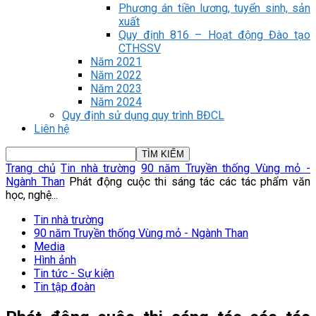
Phương án tiền lương, tuyển sinh, sản
xuất
Quy định 816 – Hoạt động Đào tạo
CTHSSV
Năm 2021
Năm 2022
Năm 2023
Năm 2024
Quy định sử dụng quy trình BĐCL
Liên hệ
Trang chủ
Tin nhà trường
90 năm Truyền thống Vùng mỏ -
Ngành Than
Phát động cuộc thi sáng tác các tác phẩm văn
học, nghệ...
Tin nhà trường
90 năm Truyền thống Vùng mỏ - Ngành Than
Media
Hình ảnh
Tin tức - Sự kiện
Tin tập đoàn