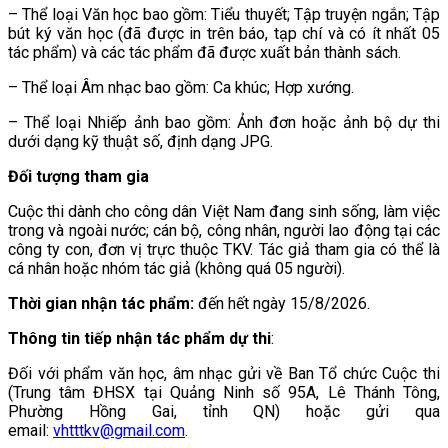
–
Thể loại Văn học bao gồm: Tiểu thuyết; Tập truyện ngắn; Tập
bút ký văn học (đã được in trên báo, tạp chí và có ít nhất 05
tác phẩm) và các tác phẩm đã được xuất bản thành sách.
–
Thể loại Âm nhạc bao gồm: Ca khúc; Hợp xướng.
–
Thể loại Nhiếp ảnh bao gồm: Ảnh đơn hoặc ảnh bộ dự thi
dưới dạng kỹ thuật số, định dạng JPG.
Đối tượng tham gia
Cuộc thi dành cho công dân Việt Nam đang sinh sống, làm việc
trong và ngoài nước; cán bộ, công nhân, người lao động tại các
công ty con, đơn vị trực thuộc TKV. Tác giả tham gia có thể là
cá nhân hoặc nhóm tác giả (không quá 05 người).
Thời gian
nhận tác phẩm:
đến hết ngày 15/8/2026.
Thông tin tiếp nhận tác phẩm dự thi
:
Đối với phẩm văn học, âm nhạc gửi về Ban Tổ chức Cuộc thi
(Trung tâm ĐHSX tại Quảng Ninh số 95A, Lê Thánh Tông,
Phường Hồng Gai, tỉnh QN) hoặc gửi qua
email:
vhtttkv@gmail.com
.