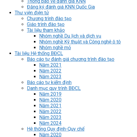
Thông báo về đánh giá KNN
Đăng ký đánh giá KNN Quốc Gia
Thư viện điện tử
Chương trình đào tạo
Giáo trình đào tạo
Tài liệu tham khảo
Nhóm nghề Du lịch và dịch vụ
Nhóm nghề Kỹ thuật và Công nghệ ô tô
Nhóm nghề mỏ
Tài liệu Hệ thống BĐCL
Báo cáo tự đánh giá chương trình đào tạo
Năm 2021
Năm 2022
Năm 2023
Báo cáo tự kiểm định
Danh mục quy trình BĐCL
Năm 2019
Năm 2020
Năm 2021
Năm 2022
Năm 2023
Năm 2024
Hệ thống Quy định-Quy chế
Năm 2020