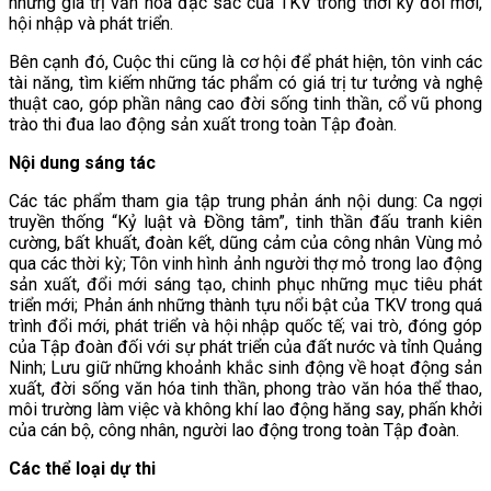
những giá trị văn hóa đặc sắc của TKV trong thời kỳ đổi mới,
hội nhập và phát triển.
Bên cạnh đó, Cuộc thi cũng là cơ hội để phát hiện, tôn vinh các
tài năng, tìm kiếm những tác phẩm có giá trị tư tưởng và nghệ
thuật cao, góp phần nâng cao đời sống tinh thần, cổ vũ phong
trào thi đua lao động sản xuất trong toàn Tập đoàn.
Nội dung sáng tác
Các tác phẩm tham gia tập trung phản ánh nội dung: Ca ngợi
truyền thống “Kỷ luật và Đồng tâm”, tinh thần đấu tranh kiên
cường, bất khuất, đoàn kết, dũng cảm của công nhân Vùng mỏ
qua các thời kỳ; Tôn vinh hình ảnh người thợ mỏ trong lao động
sản xuất, đổi mới sáng tạo, chinh phục những mục tiêu phát
triển mới; Phản ánh những thành tựu nổi bật của TKV trong quá
trình đổi mới, phát triển và hội nhập quốc tế; vai trò, đóng góp
của Tập đoàn đối với sự phát triển của đất nước và tỉnh Quảng
Ninh; Lưu giữ những khoảnh khắc sinh động về hoạt động sản
xuất, đời sống văn hóa tinh thần, phong trào văn hóa thể thao,
môi trường làm việc và không khí lao động hăng say, phấn khởi
của cán bộ, công nhân, người lao động trong toàn Tập đoàn.
Các thể loại dự thi