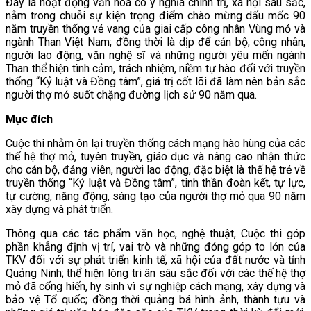
Đây là hoạt động văn hóa có ý nghĩa chính trị, xã hội sâu sắc,
nằm trong chuỗi sự kiện trọng điểm chào mừng dấu mốc 90
năm truyền thống vẻ vang của giai cấp công nhân Vùng mỏ và
ngành Than Việt Nam; đồng thời là dịp để cán bộ, công nhân,
người lao động, văn nghệ sĩ và những người yêu mến ngành
Than thể hiện tình cảm, trách nhiệm, niềm tự hào đối với truyền
thống “Kỷ luật và Đồng tâm”, giá trị cốt lõi đã làm nên bản sắc
người thợ mỏ suốt chặng đường lịch sử 90 năm qua.
Mục đích
Cuộc thi nhằm ôn lại truyền thống cách mạng hào hùng của các
thế hệ thợ mỏ, tuyên truyền, giáo dục và nâng cao nhận thức
cho cán bộ, đảng viên, người lao động, đặc biệt là thế hệ trẻ về
truyền thống “Kỷ luật và Đồng tâm”, tinh thần đoàn kết, tự lực,
tự cường, năng động, sáng tạo của người thợ mỏ qua 90 năm
xây dựng và phát triển.
Thông qua các tác phẩm văn học, nghệ thuật, Cuộc thi góp
phần khẳng định vị trí, vai trò và những đóng góp to lớn của
TKV đối với sự phát triển kinh tế, xã hội của đất nước và tỉnh
Quảng Ninh; thể hiện lòng tri ân sâu sắc đối với các thế hệ thợ
mỏ đã cống hiến, hy sinh vì sự nghiệp cách mạng, xây dựng và
bảo vệ Tổ quốc; đồng thời quảng bá hình ảnh, thành tựu và