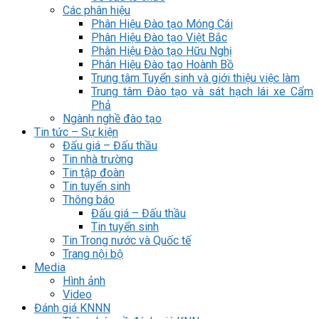
Các phân hiệu
Phân Hiệu Đào tạo Móng Cái
Phân Hiệu Đào tạo Việt Bắc
Phân Hiệu Đào tạo Hữu Nghị
Phân Hiệu Đào tạo Hoành Bồ
Trung tâm Tuyển sinh và giới thiệu việc làm
Trung tâm Đào tạo và sát hạch lái xe Cẩm
Phả
Ngành nghề đào tạo
Tin tức – Sự kiện
Đấu giá – Đấu thầu
Tin nhà trường
Tin tập đoàn
Tin tuyển sinh
Thông báo
Đấu giá – Đấu thầu
Tin tuyển sinh
Tin Trong nước và Quốc tế
Trang nội bộ
Media
Hình ảnh
Video
Đánh giá KNNN