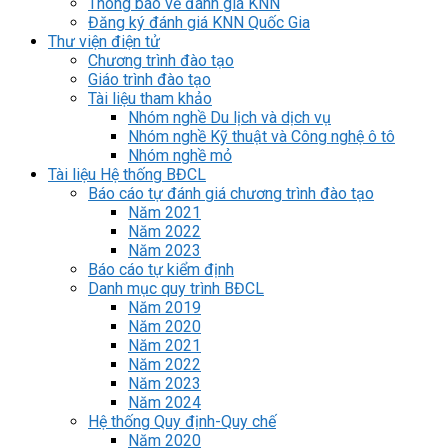
Thông báo về đánh giá KNN
Đăng ký đánh giá KNN Quốc Gia
Thư viện điện tử
Chương trình đào tạo
Giáo trình đào tạo
Tài liệu tham khảo
Nhóm nghề Du lịch và dịch vụ
Nhóm nghề Kỹ thuật và Công nghệ ô tô
Nhóm nghề mỏ
Tài liệu Hệ thống BĐCL
Báo cáo tự đánh giá chương trình đào tạo
Năm 2021
Năm 2022
Năm 2023
Báo cáo tự kiểm định
Danh mục quy trình BĐCL
Năm 2019
Năm 2020
Năm 2021
Năm 2022
Năm 2023
Năm 2024
Hệ thống Quy định-Quy chế
Năm 2020