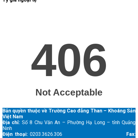
Bản quyền thuộc về Trường Cao đẳng Than – Khoáng Sản
Việt Nam
Địa chỉ:
Số 8 Chu Văn An – Phường Hạ Long – tỉnh Quảng
Ninh
Điện thoại:
0203.3626.306
Fax: