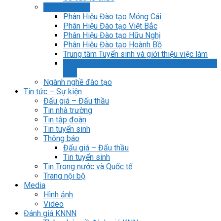
Các phân hiệu
Phân Hiệu Đào tạo Móng Cái
Phân Hiệu Đào tạo Việt Bắc
Phân Hiệu Đào tạo Hữu Nghị
Phân Hiệu Đào tạo Hoành Bồ
Trung tâm Tuyển sinh và giới thiệu việc làm
Trung tâm Đào tạo và sát hạch lái xe Cẩm
Phả
Ngành nghề đào tạo
Tin tức – Sự kiện
Đấu giá – Đấu thầu
Tin nhà trường
Tin tập đoàn
Tin tuyển sinh
Thông báo
Đấu giá – Đấu thầu
Tin tuyển sinh
Tin Trong nước và Quốc tế
Trang nội bộ
Media
Hình ảnh
Video
Đánh giá KNNN