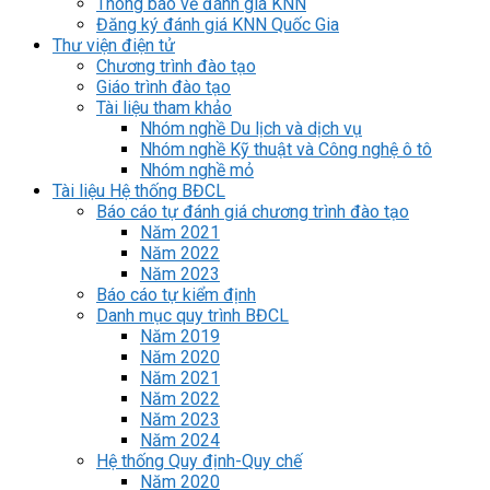
Thông báo về đánh giá KNN
Đăng ký đánh giá KNN Quốc Gia
Thư viện điện tử
Chương trình đào tạo
Giáo trình đào tạo
Tài liệu tham khảo
Nhóm nghề Du lịch và dịch vụ
Nhóm nghề Kỹ thuật và Công nghệ ô tô
Nhóm nghề mỏ
Tài liệu Hệ thống BĐCL
Báo cáo tự đánh giá chương trình đào tạo
Năm 2021
Năm 2022
Năm 2023
Báo cáo tự kiểm định
Danh mục quy trình BĐCL
Năm 2019
Năm 2020
Năm 2021
Năm 2022
Năm 2023
Năm 2024
Hệ thống Quy định-Quy chế
Năm 2020