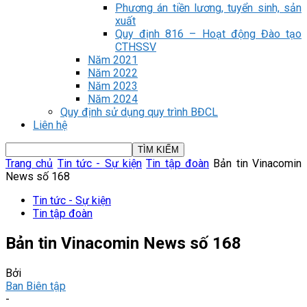
Phương án tiền lương, tuyển sinh, sản
xuất
Quy định 816 – Hoạt động Đào tạo
CTHSSV
Năm 2021
Năm 2022
Năm 2023
Năm 2024
Quy định sử dụng quy trình BĐCL
Liên hệ
Trang chủ
Tin tức - Sự kiện
Tin tập đoàn
Bản tin Vinacomin
News số 168
Tin tức - Sự kiện
Tin tập đoàn
Bản tin Vinacomin News số 168
Bởi
Ban Biên tập
-