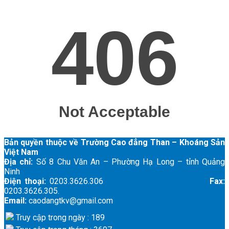
Bản quyền thuộc về Trường Cao đẳng Than – Khoáng Sản
Việt Nam
Địa chỉ:
Số 8 Chu Văn An – Phường Hạ Long – tỉnh Quảng
Ninh
Điện thoại:
0203.3626.306
Fax:
0203.3626.305.
Email:
caodangtkv@gmail.com
Truy cập trong ngày : 189