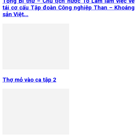
Tổng Bí thư – Chủ tịch nước Tô Lâm làm việc về
tái cơ cấu Tập đoàn Công nghiệp Than – Khoáng
sản Việt...
Thợ mỏ vào ca tập 2