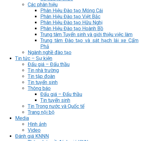
Các phân hiệu
Phân Hiệu Đào tạo Móng Cái
Phân Hiệu Đào tạo Việt Bắc
Phân Hiệu Đào tạo Hữu Nghị
Phân Hiệu Đào tạo Hoành Bồ
Trung tâm Tuyển sinh và giới thiệu việc làm
Trung tâm Đào tạo và sát hạch lái xe Cẩm
Phả
Ngành nghề đào tạo
Tin tức – Sự kiện
Đấu giá – Đấu thầu
Tin nhà trường
Tin tập đoàn
Tin tuyển sinh
Thông báo
Đấu giá – Đấu thầu
Tin tuyển sinh
Tin Trong nước và Quốc tế
Trang nội bộ
Media
Hình ảnh
Video
Đánh giá KNNN