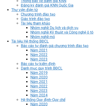
Thông báo về đánh giá KNN
Đăng ký đánh giá KNN Quốc Gia
Thư viện điện tử
Chương trình đào tạo
Giáo trình đào tạo
Tài liệu tham khảo
Nhóm nghề Du lịch và dịch vụ
Nhóm nghề Kỹ thuật và Công nghệ ô tô
Nhóm nghề mỏ
Tài liệu Hệ thống BĐCL
Báo cáo tự đánh giá chương trình đào tạo
Năm 2021
Năm 2022
Năm 2023
Báo cáo tự kiểm định
Danh mục quy trình BĐCL
Năm 2019
Năm 2020
Năm 2021
Năm 2022
Năm 2023
Năm 2024
Hệ thống Quy định-Quy chế
Năm 2020