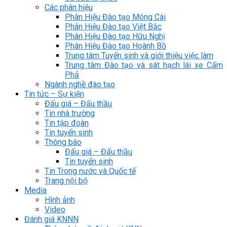
Các phân hiệu
Phân Hiệu Đào tạo Móng Cái
Phân Hiệu Đào tạo Việt Bắc
Phân Hiệu Đào tạo Hữu Nghị
Phân Hiệu Đào tạo Hoành Bồ
Trung tâm Tuyển sinh và giới thiệu việc làm
Trung tâm Đào tạo và sát hạch lái xe Cẩm
Phả
Ngành nghề đào tạo
Tin tức – Sự kiện
Đấu giá – Đấu thầu
Tin nhà trường
Tin tập đoàn
Tin tuyển sinh
Thông báo
Đấu giá – Đấu thầu
Tin tuyển sinh
Tin Trong nước và Quốc tế
Trang nội bộ
Media
Hình ảnh
Video
Đánh giá KNNN