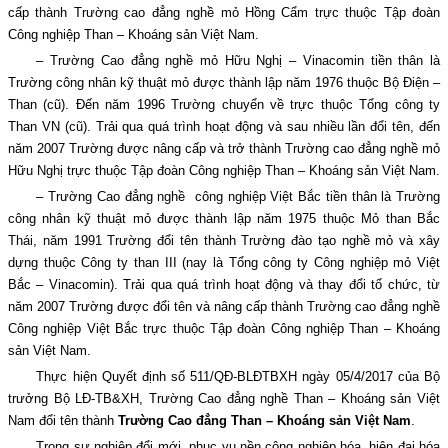
cấp thành Trường cao đẳng nghề mỏ Hồng Cẩm trực thuộc Tập đoàn
Công nghiệp Than – Khoáng sản Việt Nam.
– Trường Cao đẳng nghề mỏ Hữu Nghị – Vinacomin tiền thân là
Trường công nhân kỹ thuật mỏ được thành lập năm 1976 thuộc Bộ Điện –
Than (cũ). Đến năm 1996 Trường chuyển về trực thuộc Tổng công ty
Than VN (cũ). Trải qua quá trình hoạt động và sau nhiều lần đổi tên, đến
năm 2007 Trường được nâng cấp và trở thành Trường cao đẳng nghề mỏ
Hữu Nghị trực thuộc Tập đoàn Công nghiệp Than – Khoáng sản Việt Nam.
– Trường Cao đẳng nghề công nghiệp Việt Bắc tiền thân là Trường
công nhân kỹ thuật mỏ được thành lập năm 1975 thuộc Mỏ than Bắc
Thái, năm 1991 Trường đổi tên thành Trường đào tạo nghề mỏ và xây
dựng thuộc Công ty than III (nay là Tổng công ty Công nghiệp mỏ Việt
Bắc – Vinacomin). Trải qua quá trình hoạt động và thay đổi tổ chức, từ
năm 2007 Trường được đổi tên và nâng cấp thành Trường cao đẳng nghề
Công nghiệp Việt Bắc trực thuộc Tập đoàn Công nghiệp Than – Khoáng
sản Việt Nam.
Thực hiện Quyết định số 511/QĐ-BLĐTBXH ngày 05/4/2017 của Bộ
trưởng Bộ LĐ-TB&XH, Trường Cao đẳng nghề Than – Khoáng sản Việt
Nam đổi tên thành
Trường Cao đẳng Than – Khoáng sản Việt Nam
.
Trong sự nghiệp đổi mới, phục vụ nền công nghiệp hóa, hiện đại hóa