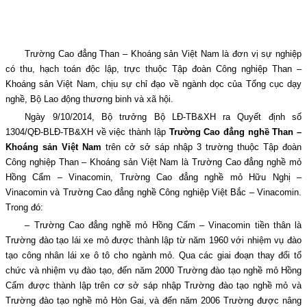
Trường Cao đẳng Than – Khoáng sản Việt Nam là đơn vị sự nghiệp
có thu, hạch toán độc lập, trực thuộc Tập đoàn Công nghiệp Than –
Khoáng sản Việt Nam, chịu sự chỉ đạo về ngành dọc của Tổng cục dạy
nghề, Bộ Lao động thương binh và xã hội.
Ngày 9/10/2014, Bộ trưởng Bộ LĐ-TB&XH ra Quyết định số
1304/QĐ-BLĐ-TB&XH về việc thành lập
Trường Cao đẳng nghề Than –
Khoáng sản Việt Nam
trên cở sở sáp nhập 3 trường thuộc Tập đoàn
Công nghiệp Than – Khoáng sản Việt Nam là Trường Cao đẳng nghề mỏ
Hồng Cẩm – Vinacomin, Trường Cao đẳng nghề mỏ Hữu Nghị –
Vinacomin và Trường Cao đẳng nghề Công nghiệp Việt Bắc – Vinacomin.
Trong đó:
– Trường Cao đẳng nghề mỏ Hồng Cẩm – Vinacomin tiền thân là
Trường đào tạo lái xe mỏ được thành lập từ năm 1960 với nhiệm vụ đào
tạo công nhân lái xe ô tô cho ngành mỏ. Qua các giai đoạn thay đổi tổ
chức và nhiệm vụ đào tạo, đến năm 2000 Trường đào tạo nghề mỏ Hồng
Cẩm được thành lập trên cơ sở sáp nhập Trường đào tạo nghề mỏ và
Trường đào tạo nghề mỏ Hòn Gai, và đến năm 2006 Trường được nâng