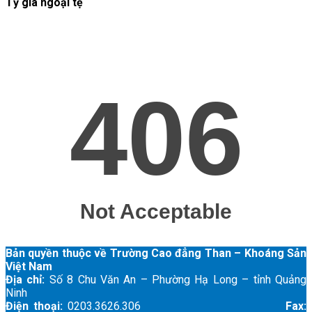
Tỷ giá ngoại tệ
Bản quyền thuộc về Trường Cao đẳng Than – Khoáng Sản
Việt Nam
Địa chỉ:
Số 8 Chu Văn An – Phường Hạ Long – tỉnh Quảng
Ninh
Điện thoại:
0203.3626.306
Fax: