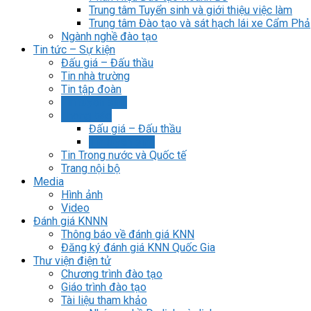
Trung tâm Tuyển sinh và giới thiệu việc làm
Trung tâm Đào tạo và sát hạch lái xe Cẩm Phả
Ngành nghề đào tạo
Tin tức – Sự kiện
Đấu giá – Đấu thầu
Tin nhà trường
Tin tập đoàn
Tin tuyển sinh
Thông báo
Đấu giá – Đấu thầu
Tin tuyển sinh
Tin Trong nước và Quốc tế
Trang nội bộ
Media
Hình ảnh
Video
Đánh giá KNNN
Thông báo về đánh giá KNN
Đăng ký đánh giá KNN Quốc Gia
Thư viện điện tử
Chương trình đào tạo
Giáo trình đào tạo
Tài liệu tham khảo