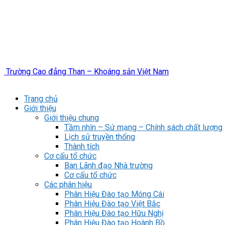
Trường Cao đẳng Than – Khoáng sản Việt Nam
Trang chủ
Giới thiệu
Giới thiệu chung
Tầm nhìn – Sứ mạng – Chính sách chất lượng
Lịch sử truyền thống
Thành tích
Cơ cấu tổ chức
Ban Lãnh đạo Nhà trường
Cơ cấu tổ chức
Các phân hiệu
Phân Hiệu Đào tạo Móng Cái
Phân Hiệu Đào tạo Việt Bắc
Phân Hiệu Đào tạo Hữu Nghị
Phân Hiệu Đào tạo Hoành Bồ