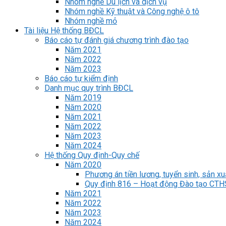
Nhóm nghề Du lịch và dịch vụ
Nhóm nghề Kỹ thuật và Công nghệ ô tô
Nhóm nghề mỏ
Tài liệu Hệ thống BĐCL
Báo cáo tự đánh giá chương trình đào tạo
Năm 2021
Năm 2022
Năm 2023
Báo cáo tự kiểm định
Danh mục quy trình BĐCL
Năm 2019
Năm 2020
Năm 2021
Năm 2022
Năm 2023
Năm 2024
Hệ thống Quy định-Quy chế
Năm 2020
Phương án tiền lương, tuyển sinh, sản xu
Quy định 816 – Hoạt động Đào tạo CT
Năm 2021
Năm 2022
Năm 2023
Năm 2024