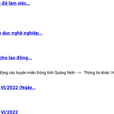
để làm việc...
 dục nghề nghiệp...
ho lao động...
động các huyện miền Đông tỉnh Quảng Ninh --> Thông tin khác: Hì
VI/2022 (Ngày...
 VI/2022