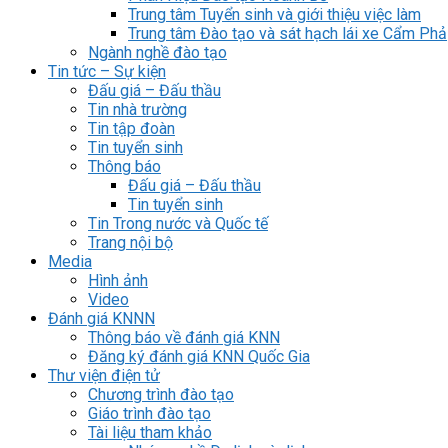
Trung tâm Tuyển sinh và giới thiệu việc làm
Trung tâm Đào tạo và sát hạch lái xe Cẩm Phả
Ngành nghề đào tạo
Tin tức – Sự kiện
Đấu giá – Đấu thầu
Tin nhà trường
Tin tập đoàn
Tin tuyển sinh
Thông báo
Đấu giá – Đấu thầu
Tin tuyển sinh
Tin Trong nước và Quốc tế
Trang nội bộ
Media
Hình ảnh
Video
Đánh giá KNNN
Thông báo về đánh giá KNN
Đăng ký đánh giá KNN Quốc Gia
Thư viện điện tử
Chương trình đào tạo
Giáo trình đào tạo
Tài liệu tham khảo