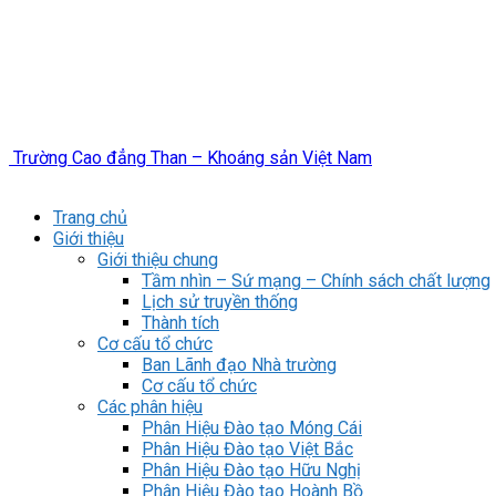
Trường Cao đẳng Than – Khoáng sản Việt Nam
Trang chủ
Giới thiệu
Giới thiệu chung
Tầm nhìn – Sứ mạng – Chính sách chất lượng
Lịch sử truyền thống
Thành tích
Cơ cấu tổ chức
Ban Lãnh đạo Nhà trường
Cơ cấu tổ chức
Các phân hiệu
Phân Hiệu Đào tạo Móng Cái
Phân Hiệu Đào tạo Việt Bắc
Phân Hiệu Đào tạo Hữu Nghị
Phân Hiệu Đào tạo Hoành Bồ