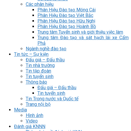
Các phân hiệu
Phân Hiệu Đào tạo Móng Cái
Phân Hiệu Đào tạo Việt Bắc
Phân Hiệu Đào tạo Hữu Nghị
Phân Hiệu Đào tạo Hoành Bồ
Trung tâm Tuyển sinh và giới thiệu việc làm
Trung tâm Đào tạo và sát hạch lái xe Cẩm
Phả
Ngành nghề đào tạo
Tin tức – Sự kiện
Đấu giá – Đấu thầu
Tin nhà trường
Tin tập đoàn
Tin tuyển sinh
Thông báo
Đấu giá – Đấu thầu
Tin tuyển sinh
Tin Trong nước và Quốc tế
Trang nội bộ
Media
Hình ảnh
Video
Đánh giá KNNN