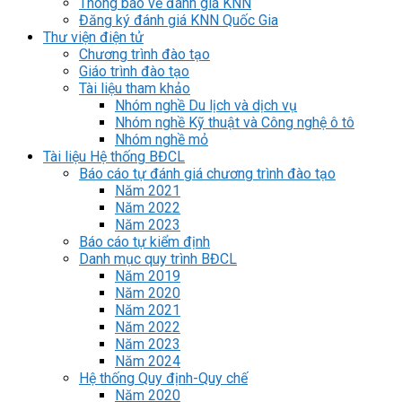
Thông báo về đánh giá KNN
Đăng ký đánh giá KNN Quốc Gia
Thư viện điện tử
Chương trình đào tạo
Giáo trình đào tạo
Tài liệu tham khảo
Nhóm nghề Du lịch và dịch vụ
Nhóm nghề Kỹ thuật và Công nghệ ô tô
Nhóm nghề mỏ
Tài liệu Hệ thống BĐCL
Báo cáo tự đánh giá chương trình đào tạo
Năm 2021
Năm 2022
Năm 2023
Báo cáo tự kiểm định
Danh mục quy trình BĐCL
Năm 2019
Năm 2020
Năm 2021
Năm 2022
Năm 2023
Năm 2024
Hệ thống Quy định-Quy chế
Năm 2020