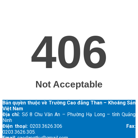
Bản quyền thuộc về Trường Cao đẳng Than – Khoáng Sản
Việt Nam
Địa chỉ:
Số 8 Chu Văn An – Phường Hạ Long – tỉnh Quảng
Ninh
Điện thoại:
0203.3626.306
Fax:
0203.3626.305.
Email:
caodangtkv@gmail.com