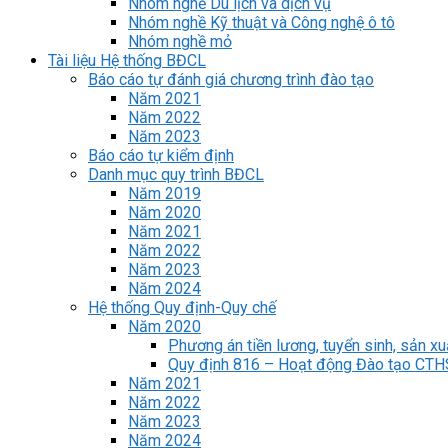
Nhóm nghề Du lịch và dịch vụ
Nhóm nghề Kỹ thuật và Công nghệ ô tô
Nhóm nghề mỏ
Tài liệu Hệ thống BĐCL
Báo cáo tự đánh giá chương trình đào tạo
Năm 2021
Năm 2022
Năm 2023
Báo cáo tự kiểm định
Danh mục quy trình BĐCL
Năm 2019
Năm 2020
Năm 2021
Năm 2022
Năm 2023
Năm 2024
Hệ thống Quy định-Quy chế
Năm 2020
Phương án tiền lương, tuyển sinh, sản xu
Quy định 816 – Hoạt động Đào tạo CT
Năm 2021
Năm 2022
Năm 2023
Năm 2024