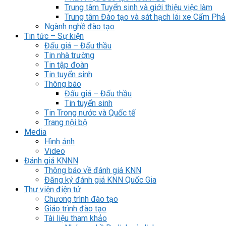
Trung tâm Tuyển sinh và giới thiệu việc làm
Trung tâm Đào tạo và sát hạch lái xe Cẩm Phả
Ngành nghề đào tạo
Tin tức – Sự kiện
Đấu giá – Đấu thầu
Tin nhà trường
Tin tập đoàn
Tin tuyển sinh
Thông báo
Đấu giá – Đấu thầu
Tin tuyển sinh
Tin Trong nước và Quốc tế
Trang nội bộ
Media
Hình ảnh
Video
Đánh giá KNNN
Thông báo về đánh giá KNN
Đăng ký đánh giá KNN Quốc Gia
Thư viện điện tử
Chương trình đào tạo
Giáo trình đào tạo
Tài liệu tham khảo