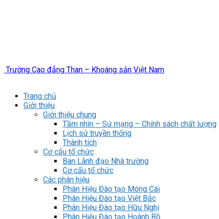
Trường Cao đẳng Than – Khoáng sản Việt Nam
Trang chủ
Giới thiệu
Giới thiệu chung
Tầm nhìn – Sứ mạng – Chính sách chất lượng
Lịch sử truyền thống
Thành tích
Cơ cấu tổ chức
Ban Lãnh đạo Nhà trường
Cơ cấu tổ chức
Các phân hiệu
Phân Hiệu Đào tạo Móng Cái
Phân Hiệu Đào tạo Việt Bắc
Phân Hiệu Đào tạo Hữu Nghị
Phân Hiệu Đào tạo Hoành Bồ