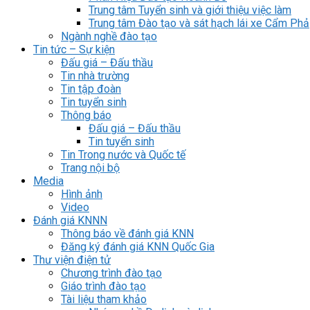
Trung tâm Tuyển sinh và giới thiệu việc làm
Trung tâm Đào tạo và sát hạch lái xe Cẩm Phả
Ngành nghề đào tạo
Tin tức – Sự kiện
Đấu giá – Đấu thầu
Tin nhà trường
Tin tập đoàn
Tin tuyển sinh
Thông báo
Đấu giá – Đấu thầu
Tin tuyển sinh
Tin Trong nước và Quốc tế
Trang nội bộ
Media
Hình ảnh
Video
Đánh giá KNNN
Thông báo về đánh giá KNN
Đăng ký đánh giá KNN Quốc Gia
Thư viện điện tử
Chương trình đào tạo
Giáo trình đào tạo
Tài liệu tham khảo