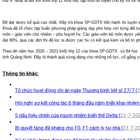
thứ 4. Nhất là đối với khối lớp 12 vừa học tập vừa ôn luyện cho kỳ thi tốt 
Để đạt được kế quả cao nhất, thầy trò khoa SP-GDTX tiến hành ôn luyện s
Khoa đã tổ chức tập huấn phương pháp giảng dạy phù hợp với từng đối tượ
môn – giáo viên chủ nhiệm – phụ huynh hv. Các giáo viên bộ môn được yêu c
đạt 80%, qua các đợt thi đã lọc ra được các hv có kết quả kém và bố trí p
Theo đó năm học 2020 – 2021 khối lớp 12 của khoa SP-GDTX có 84 học viên
tỉnh Quảng Ninh. Đây là thành quả xứng đáng cho những nỗ lực, cố gắng 
Thông tin khác:
Tổ chức hoạt động chi ân ngày Thương binh liệt sĩ 27/7 (
2
Hội nghị sơ kết công tác 6 tháng đầu năm triển khai nhiệ
5 dấu hiệu chính của người nhiễm biến thể Delta (
23-7-20
Bí quyết tăng đề kháng cho F0, F1 cách ly tại nhà (
23-7-2