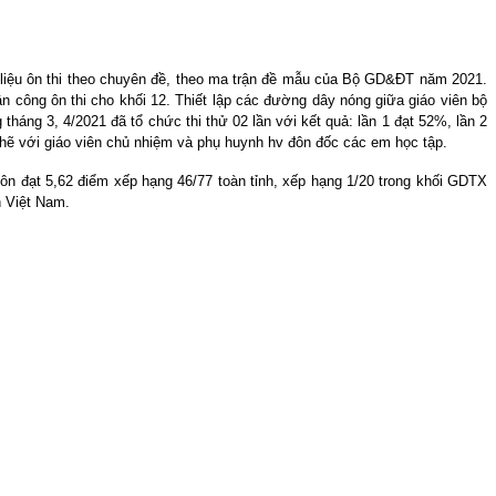
i liệu ôn thi theo chuyên đề, theo ma trận đề mẫu của Bộ GD&ĐT năm 2021.
 công ôn thi cho khối 12. Thiết lập các đường dây nóng giữa giáo viên bộ
háng 3, 4/2021 đã tổ chức thi thử 02 lần với kết quả: lần 1 đạt 52%, lần 2
 chẽ với giáo viên chủ nhiệm và phụ huynh hv đôn đốc các em học tập.
ôn đạt 5,62 điểm xếp hạng 46/77 toàn tỉnh, xếp hạng 1/20 trong khối GDTX
n Việt Nam.