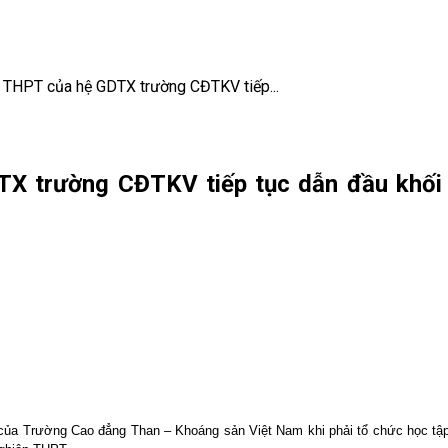
ệp THPT của hệ GDTX trường CĐTKV tiếp...
DTX trường CĐTKV tiếp tục dẫn đầu khố
a Trường Cao đẳng Than – Khoáng sản Việt Nam khi phải tổ chức học tập, t