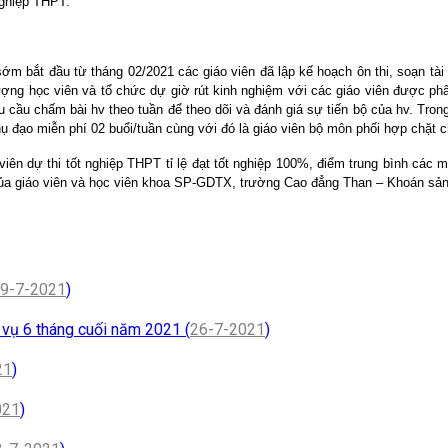
nghiệp THPT.
ớm bắt đầu từ tháng 02/2021 các giáo viên đã lập kế hoạch ôn thi, soạn tà
ng học viên và tổ chức dự giờ rút kinh nghiệm với các giáo viên được phân
ầu chấm bài hv theo tuần để theo dõi và đánh giá sự tiến bộ của hv. Trong t
hụ đạo miễn phí 02 buổi/tuần cùng với đó là giáo viên bộ môn phối hợp chặt
 dự thi tốt nghiệp THPT tỉ lệ đạt tốt nghiệp 100%, điểm trung bình các m
của giáo viên và học viên khoa SP-GDTX, trường Cao đẳng Than – Khoán sả
9-7-2021
)
m vụ 6 tháng cuối năm 2021 (
26-7-2021
)
21
)
021
)