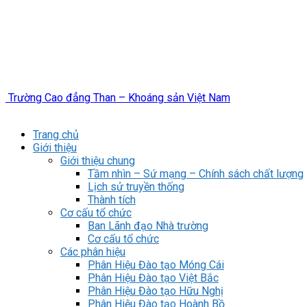
Trường Cao đẳng Than – Khoáng sản Việt Nam
Trang chủ
Giới thiệu
Giới thiệu chung
Tầm nhìn – Sứ mạng – Chính sách chất lượng
Lịch sử truyền thống
Thành tích
Cơ cấu tổ chức
Ban Lãnh đạo Nhà trường
Cơ cấu tổ chức
Các phân hiệu
Phân Hiệu Đào tạo Móng Cái
Phân Hiệu Đào tạo Việt Bắc
Phân Hiệu Đào tạo Hữu Nghị
Phân Hiệu Đào tạo Hoành Bồ