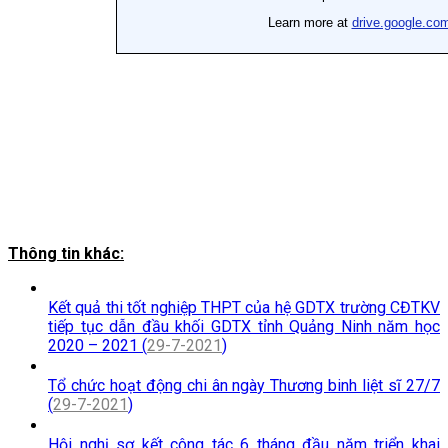
Thông tin khác:
Kết quả thi tốt nghiệp THPT của hệ GDTX trường CĐTKV
tiếp tục dẫn đầu khối GDTX tỉnh Quảng Ninh năm học
2020 – 2021 (
29-7-2021
)
Tổ chức hoạt động chi ân ngày Thương binh liệt sĩ 27/7
(
29-7-2021
)
Hội nghị sơ kết công tác 6 tháng đầu năm triển khai