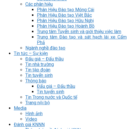
Các phân hiệu
Phân Hiệu Đào tạo Móng Cái
Phân Hiệu Đào tạo Việt Bắc
Phân Hiệu Đào tạo Hữu Nghị
Phân Hiệu Đào tạo Hoành Bồ
Trung tâm Tuyển sinh và giới thiệu việc làm
Trung tâm Đào tạo và sát hạch lái xe Cẩm
Phả
Ngành nghề đào tạo
Tin tức – Sự kiện
Đấu giá – Đấu thầu
Tin nhà trường
Tin tập đoàn
Tin tuyển sinh
Thông báo
Đấu giá – Đấu thầu
Tin tuyển sinh
Tin Trong nước và Quốc tế
Trang nội bộ
Media
Hình ảnh
Video
Đánh giá KNNN