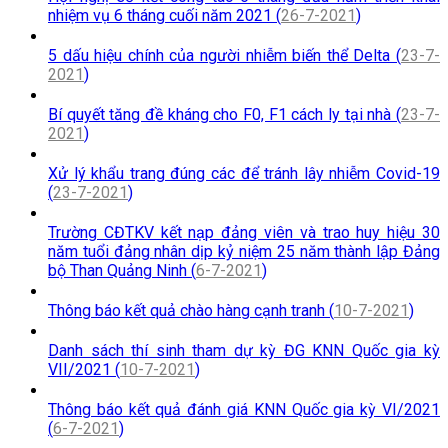
nhiệm vụ 6 tháng cuối năm 2021 (
26-7-2021
)
5 dấu hiệu chính của người nhiễm biến thể Delta (
23-7-
2021
)
Bí quyết tăng đề kháng cho F0, F1 cách ly tại nhà (
23-7-
2021
)
Xử lý khẩu trang đúng các để tránh lây nhiễm Covid-19
(
23-7-2021
)
Trường CĐTKV kết nạp đảng viên và trao huy hiệu 30
năm tuổi đảng nhân dịp kỷ niệm 25 năm thành lập Đảng
bộ Than Quảng Ninh (
6-7-2021
)
Thông báo kết quả chào hàng cạnh tranh (
10-7-2021
)
Danh sách thí sinh tham dự kỳ ĐG KNN Quốc gia kỳ
VII/2021 (
10-7-2021
)
Thông báo kết quả đánh giá KNN Quốc gia kỳ VI/2021
(
6-7-2021
)