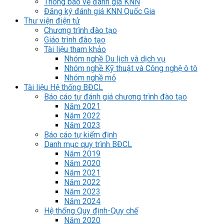
Thông báo về đánh giá KNN
Đăng ký đánh giá KNN Quốc Gia
Thư viện điện tử
Chương trình đào tạo
Giáo trình đào tạo
Tài liệu tham khảo
Nhóm nghề Du lịch và dịch vụ
Nhóm nghề Kỹ thuật và Công nghệ ô tô
Nhóm nghề mỏ
Tài liệu Hệ thống BĐCL
Báo cáo tự đánh giá chương trình đào tạo
Năm 2021
Năm 2022
Năm 2023
Báo cáo tự kiểm định
Danh mục quy trình BĐCL
Năm 2019
Năm 2020
Năm 2021
Năm 2022
Năm 2023
Năm 2024
Hệ thống Quy định-Quy chế
Năm 2020