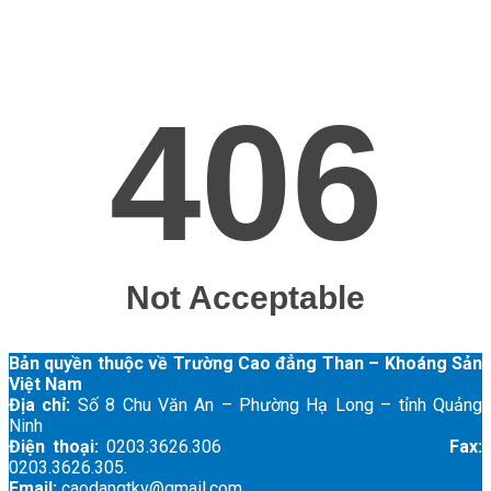
Bản quyền thuộc về Trường Cao đẳng Than – Khoáng Sản
Việt Nam
Địa chỉ:
Số 8 Chu Văn An – Phường Hạ Long – tỉnh Quảng
Ninh
Điện thoại:
0203.3626.306
Fax:
0203.3626.305.
Email:
caodangtkv@gmail.com