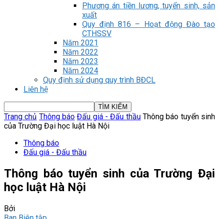
Phương án tiền lương, tuyển sinh, sản
xuất
Quy định 816 – Hoạt động Đào tạo
CTHSSV
Năm 2021
Năm 2022
Năm 2023
Năm 2024
Quy định sử dụng quy trình BĐCL
Liên hệ
Trang chủ
Thông báo
Đấu giá - Đấu thầu
Thông báo tuyển sinh
của Trường Đại học luật Hà Nội
Thông báo
Đấu giá - Đấu thầu
Thông báo tuyển sinh của Trường Đại
học luật Hà Nội
Bởi
Ban Biên tập