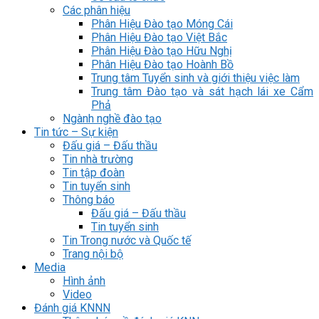
Các phân hiệu
Phân Hiệu Đào tạo Móng Cái
Phân Hiệu Đào tạo Việt Bắc
Phân Hiệu Đào tạo Hữu Nghị
Phân Hiệu Đào tạo Hoành Bồ
Trung tâm Tuyển sinh và giới thiệu việc làm
Trung tâm Đào tạo và sát hạch lái xe Cẩm
Phả
Ngành nghề đào tạo
Tin tức – Sự kiện
Đấu giá – Đấu thầu
Tin nhà trường
Tin tập đoàn
Tin tuyển sinh
Thông báo
Đấu giá – Đấu thầu
Tin tuyển sinh
Tin Trong nước và Quốc tế
Trang nội bộ
Media
Hình ảnh
Video
Đánh giá KNNN