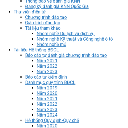
Thông báo về đánh giá KNN
Đăng ký đánh giá KNN Quốc Gia
Thư viện điện tử
Chương trình đào tạo
Giáo trình đào tạo
Tài liệu tham khảo
Nhóm nghề Du lịch và dịch vụ
Nhóm nghề Kỹ thuật và Công nghệ ô tô
Nhóm nghề mỏ
Tài liệu Hệ thống BĐCL
Báo cáo tự đánh giá chương trình đào tạo
Năm 2021
Năm 2022
Năm 2023
Báo cáo tự kiểm định
Danh mục quy trình BĐCL
Năm 2019
Năm 2020
Năm 2021
Năm 2022
Năm 2023
Năm 2024
Hệ thống Quy định-Quy chế
Năm 2020