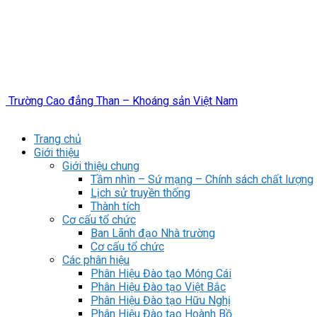
Trường Cao đẳng Than – Khoáng sản Việt Nam
Trang chủ
Giới thiệu
Giới thiệu chung
Tầm nhìn – Sứ mạng – Chính sách chất lượng
Lịch sử truyền thống
Thành tích
Cơ cấu tổ chức
Ban Lãnh đạo Nhà trường
Cơ cấu tổ chức
Các phân hiệu
Phân Hiệu Đào tạo Móng Cái
Phân Hiệu Đào tạo Việt Bắc
Phân Hiệu Đào tạo Hữu Nghị
Phân Hiệu Đào tạo Hoành Bồ