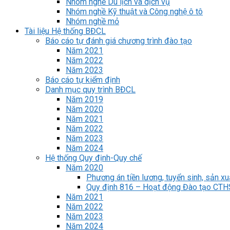
Nhóm nghề Du lịch và dịch vụ
Nhóm nghề Kỹ thuật và Công nghệ ô tô
Nhóm nghề mỏ
Tài liệu Hệ thống BĐCL
Báo cáo tự đánh giá chương trình đào tạo
Năm 2021
Năm 2022
Năm 2023
Báo cáo tự kiểm định
Danh mục quy trình BĐCL
Năm 2019
Năm 2020
Năm 2021
Năm 2022
Năm 2023
Năm 2024
Hệ thống Quy định-Quy chế
Năm 2020
Phương án tiền lương, tuyển sinh, sản xu
Quy định 816 – Hoạt động Đào tạo CT
Năm 2021
Năm 2022
Năm 2023
Năm 2024