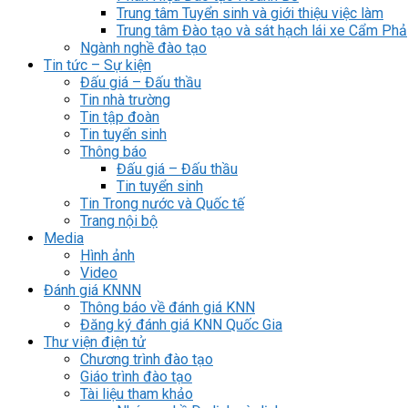
Trung tâm Tuyển sinh và giới thiệu việc làm
Trung tâm Đào tạo và sát hạch lái xe Cẩm Phả
Ngành nghề đào tạo
Tin tức – Sự kiện
Đấu giá – Đấu thầu
Tin nhà trường
Tin tập đoàn
Tin tuyển sinh
Thông báo
Đấu giá – Đấu thầu
Tin tuyển sinh
Tin Trong nước và Quốc tế
Trang nội bộ
Media
Hình ảnh
Video
Đánh giá KNNN
Thông báo về đánh giá KNN
Đăng ký đánh giá KNN Quốc Gia
Thư viện điện tử
Chương trình đào tạo
Giáo trình đào tạo
Tài liệu tham khảo