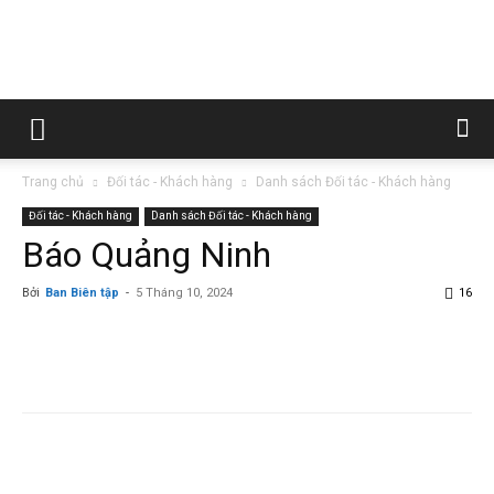
Trường
Trang chủ
Đối tác - Khách hàng
Danh sách Đối tác - Khách hàng
Cao
Đối tác - Khách hàng
Danh sách Đối tác - Khách hàng
Báo Quảng Ninh
Bởi
Ban Biên tập
-
5 Tháng 10, 2024
16
đẳng
Than