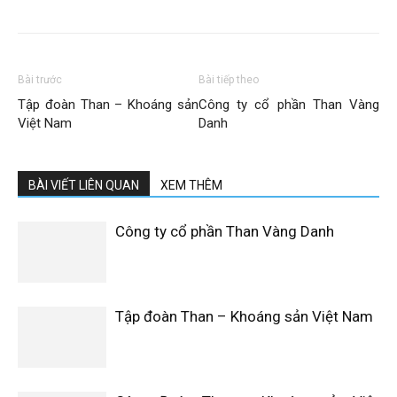
–
Bài trước
Bài tiếp theo
Khoáng
Tập đoàn Than – Khoáng sản
Công ty cổ phần Than Vàng
Việt Nam
Danh
sản
BÀI VIẾT LIÊN QUAN
XEM THÊM
Công ty cổ phần Than Vàng Danh
Việt
Tập đoàn Than – Khoáng sản Việt Nam
Nam