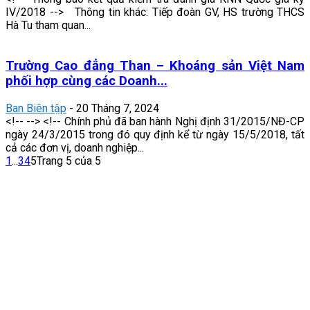
IV/2018 --> Thông tin khác: Tiếp đoàn GV, HS trường THCS
Hà Tu tham quan...
Trường Cao đẳng Than – Khoáng sản Việt Nam
phối hợp cùng các Doanh...
Ban Biên tập
-
20 Tháng 7, 2024
<!-- --> <!-- Chính phủ đã ban hành Nghị định 31/2015/NĐ-CP
ngày 24/3/2015 trong đó quy định kể từ ngày 15/5/2018, tất
cả các đơn vị, doanh nghiệp...
1
...
3
4
5
Trang 5 của 5