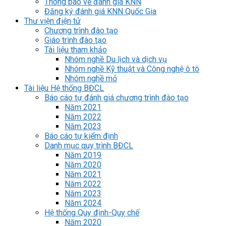
Thông báo về đánh giá KNN
Đăng ký đánh giá KNN Quốc Gia
Thư viện điện tử
Chương trình đào tạo
Giáo trình đào tạo
Tài liệu tham khảo
Nhóm nghề Du lịch và dịch vụ
Nhóm nghề Kỹ thuật và Công nghệ ô tô
Nhóm nghề mỏ
Tài liệu Hệ thống BĐCL
Báo cáo tự đánh giá chương trình đào tạo
Năm 2021
Năm 2022
Năm 2023
Báo cáo tự kiểm định
Danh mục quy trình BĐCL
Năm 2019
Năm 2020
Năm 2021
Năm 2022
Năm 2023
Năm 2024
Hệ thống Quy định-Quy chế
Năm 2020