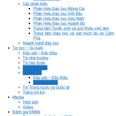
Các phân hiệu
Phân Hiệu Đào tạo Móng Cái
Phân Hiệu Đào tạo Việt Bắc
Phân Hiệu Đào tạo Hữu Nghị
Phân Hiệu Đào tạo Hoành Bồ
Trung tâm Tuyển sinh và giới thiệu việc làm
Trung tâm Đào tạo và sát hạch lái xe Cẩm
Phả
Ngành nghề đào tạo
Tin tức – Sự kiện
Đấu giá – Đấu thầu
Tin nhà trường
Tin tập đoàn
Tin tuyển sinh
Thông báo
Đấu giá – Đấu thầu
Tin tuyển sinh
Tin Trong nước và Quốc tế
Trang nội bộ
Media
Hình ảnh
Video
Đánh giá KNNN