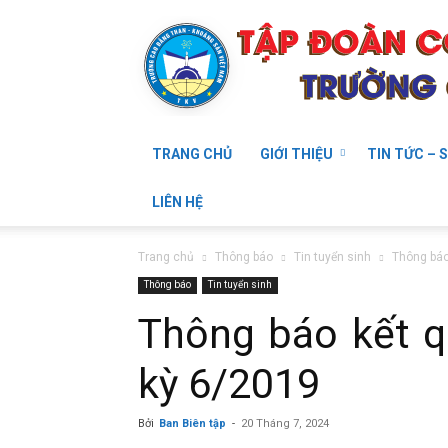
TRANG CHỦ
GIỚI THIỆU
TIN TỨC – S
Trường
LIÊN HỆ
Trang chủ
Thông báo
Tin tuyển sinh
Thông báo
Thông báo
Tin tuyển sinh
Cao
Thông báo kết 
kỳ 6/2019
Bởi
Ban Biên tập
-
20 Tháng 7, 2024
đẳng