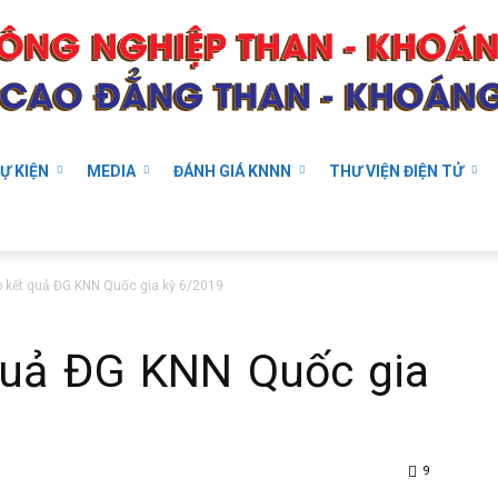
Ự KIỆN
MEDIA
ĐÁNH GIÁ KNNN
THƯ VIỆN ĐIỆN TỬ
 kết quả ĐG KNN Quốc gia kỳ 6/2019
quả ĐG KNN Quốc gia
9