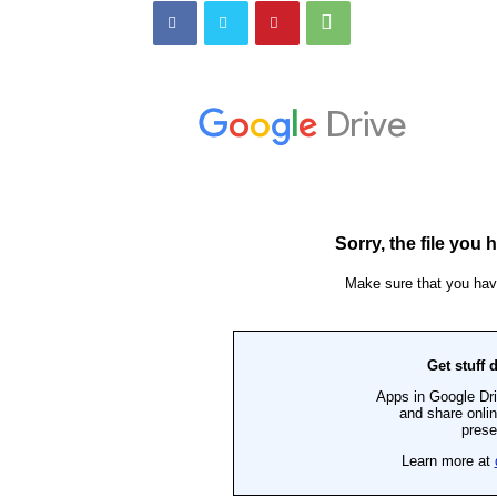
Than
–
Khoáng