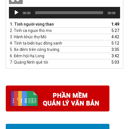
Trình
00:00
00:00
phát
âm
1.
Tình người vùng than
1:49
thanh
2.
Tinh ca nguoi tho mo
5:27
3.
Hành khúc thợ Mỏ
4:42
4.
Tình ta biển bạc đồng xanh
5:12
5.
Xe đêm trên công trường
3:35
6.
Đêm hội Hạ Long
3:42
7.
Quảng Ninh quê tôi
5:03