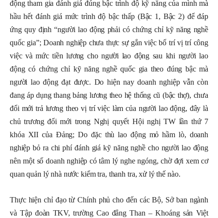
động tham gia đánh giá đúng bậc trình độ kỹ năng của mình mà
hầu hết đánh giá mức trình độ bậc thấp (
B
ậc 1,
B
ậc 2) để đáp
ứng quy định “người lao động phải có chứng chỉ kỹ năng nghề
quốc gia”
;
Doanh nghiệp chưa thực sự gắn việc bố trí vị trí công
việc và mức tiền lương cho người lao động sau khi người lao
động có chứng chỉ kỹ năng nghề quốc gia theo đúng bậc mà
người lao động đạt được. Do hiện nay doanh nghiệp vẫn còn
đang áp dụng thang bảng lương theo hệ thống cũ (bậc thợ), chưa
đổi mới trả lương theo vị trí việc làm của người lao động, đây là
chủ trương đổi mới trong Nghị quyết Hội nghị TW lần thứ 7
khóa XII của Đảng; Do đặc thù lao động mỏ hầm lò,
d
oanh
nghiệp bỏ ra chi phí đánh giá
kỹ năng nghề
cho người lao động
nên một số doanh nghiệp có tâm lý nghe ngóng, chờ đợi xem cơ
quan quản lý nhà nước kiểm tra, thanh tra, xử lý thế nào.
Thực hiện chỉ đạo từ Chính phủ cho đến các Bộ, Sở ban ngành
và Tập đoàn TKV, trường Cao đẳng Than – Khoáng sản Việt