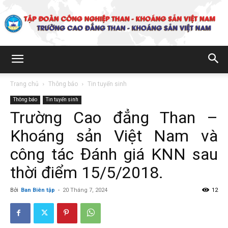
Trường
Trang chủ
Thông báo
Tin tuyển sinh
Thông báo
Tin tuyển sinh
Cao
Trường Cao đẳng Than –
Khoáng sản Việt Nam và
đẳng
công tác Đánh giá KNN sau
thời điểm 15/5/2018.
Bởi
Ban Biên tập
-
20 Tháng 7, 2024
12
Than