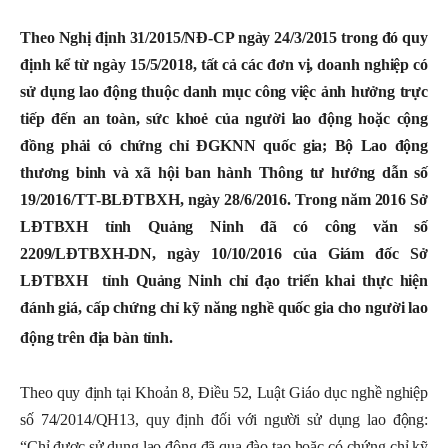
–
Theo Nghị định 31/2015/NĐ-CP ngày 24/3/2015 trong đó quy
định
kể từ ngày 15/5/2018, tất cả các đơn vị, doanh nghiệp có
sử dụng lao động thuộc danh mục công việc ảnh hưởng trực
Khoáng
tiếp đến an toàn, sức khoẻ của người lao động hoặc cộng
đồng phải có chứng chỉ ĐGKNN quốc gia
; Bộ Lao động
thương binh và xã hội ban hành Thông tư hướng dẫn số
19/2016/TT-BLĐTBXH, ngày 28/6/2016. Trong năm 2016 Sở
sản
LĐTBXH tỉnh Quảng Ninh đã có công văn số
2209/LĐTBXH-DN, ngày 10/10/2016 của Giám đốc Sở
LĐTBXH tỉnh Quảng Ninh chỉ đạo triển khai thực hiện
Việt
đánh giá, cấp chứng chỉ kỹ năng nghề quốc gia cho người lao
động trên địa bàn tỉnh.
Nam
Theo quy định tại Khoản 8, Điều 52, Luật Giáo dục nghề nghiệp
số 74/2014/QH13, quy định đối với người sử dụng lao động:
“Chỉ được sử dụng lao động đã qua đào tạo hoặc có chứng chỉ kỹ