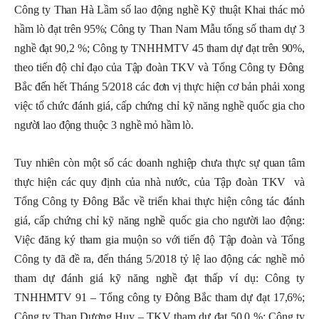
Công ty Than Hà Lầm số lao động nghề Kỹ thuật Khai thác mỏ
hầm lò đạt trên 95%; Công ty Than Nam Mẫu tổng số tham dự 3
nghề đạt 90,2 %
; Công ty TNHHMTV 45
tham dự đạt trên 90%
,
theo tiến độ chỉ đạo của Tập đoàn
TKV và Tổng Công ty Đông
Bắc
đến hết Tháng 5/2018 các đơn vị thực hiện cơ bản
phải
xong
việc tổ chức đánh giá, cấp chứng chỉ kỹ năng nghề quốc gia cho
người lao động thuộc 3 nghề mỏ
hầm lò
.
Tuy nhiên còn một số các doanh nghiệp chưa thực sự quan tâm
thực hiện các quy định của nhà nước,
của
Tập đoàn
TKV
và
Tổng Công ty Đông Bắc
về triển khai thực hiện công tác đánh
giá, cấp chứng chỉ kỹ năng nghề quốc gia cho người lao động:
Việc đăng ký tham gia muộn so với tiến độ Tập đoàn
và Tổng
Công ty
đã đề ra, đến tháng 5/2018 tỷ lệ lao động các nghề mỏ
tham dự đánh giá kỹ năng nghề đạt thấp ví dụ: Công ty
TNHHMTV
91
–
Tổng công ty Đông Bắc tham dự đạt 17,6%;
Công ty Than Dương Huy – TKV tham dự đạt 50,0 %; Công ty