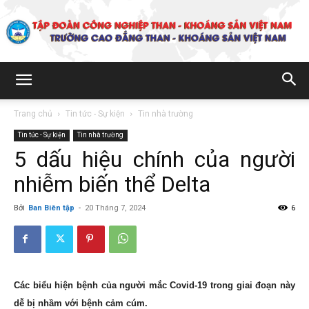
Trường
Trang chủ
Tin tức - Sự kiện
Tin nhà trường
Tin tức - Sự kiện
Tin nhà trường
Cao
5 dấu hiệu chính của người
nhiễm biến thể Delta
đẳng
Bởi
Ban Biên tập
-
20 Tháng 7, 2024
6
Than
Các biểu hiện bệnh của người mắc Covid-19 trong giai đoạn này
dễ bị nhầm với bệnh cảm cúm.