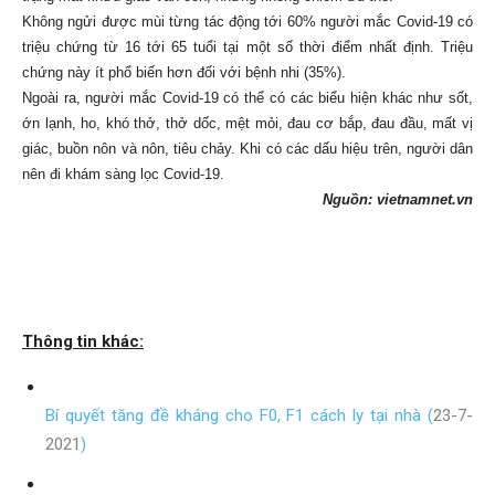
Không ngửi được mùi từng tác động tới 60% người mắc Covid-19 có
triệu chứng từ 16 tới 65 tuổi tại một số thời điểm nhất định. Triệu
chứng này ít phổ biến hơn đối với bệnh nhi (35%).
Ngoài ra, người mắc Covid-19 có thể có các biểu hiện khác như sốt,
ớn lạnh, ho, khó thở, thở dốc, mệt mỏi, đau cơ bắp, đau đầu, mất vị
giác, buồn nôn và nôn, tiêu chảy. Khi có các dấu hiệu trên, người dân
nên đi khám sàng lọc Covid-19.
Nguồn: vietnamnet.vn
Thông tin khác:
Bí quyết tăng đề kháng cho F0, F1 cách ly tại nhà (
23-7-
2021
)