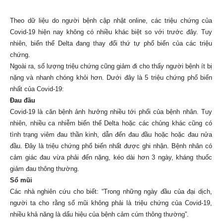
–
Theo dữ liệu do người bệnh cập nhật online, các triệu chứng của
Covid-19 hiện nay không có nhiều khác biệt so với trước đây. Tuy
nhiên, biến thể Delta đang thay đổi thứ tự phổ biến của các triệu
chứng.
Khoáng
Ngoài ra, số lượng triệu chứng cũng giảm đi cho thấy người bệnh ít bị
nặng và nhanh chóng khỏi hơn. Dưới đây là 5 triệu chứng phổ biến
nhất của Covid-19:
sản
Đau đầu
Covid-19 là căn bệnh ảnh hưởng nhiều tới phổi của bệnh nhân. Tuy
nhiên, nhiều ca nhiễm biến thể Delta hoặc các chủng khác cũng có
tình trạng viêm đau thần kinh, dẫn đến đau đầu hoặc hoặc đau nửa
Việt
đầu. Đây là triệu chứng phổ biến nhất được ghi nhận. Bệnh nhân có
cảm giác đau vừa phải đến nặng, kéo dài hơn 3 ngày, kháng thuốc
giảm đau thông thường.
Sổ mũi
Nam
Các nhà nghiên cứu cho biết: “Trong những ngày đầu của đại dịch,
người ta cho rằng sổ mũi không phải là triệu chứng của Covid-19,
nhiều khả năng là dấu hiệu của bệnh cảm cúm thông thường”.