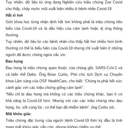
Tuy nhiên, dữ liệu từ ứng dụng Nghiên cứu triệu chứng Zoe Covid
cho thấy, chảy nước mũi xuất hiện nhiều ở bệnh nhân Covid-19.
Hắt xì hơi
Giới khoa học từng nhận định hắt hơi không phải là triệu chứng tiêu
biểu của Covid-19 và là dấu hiệu của cảm lạnh hoặc dị ứng thông
thường.
Tuy nhiên, dữ liệu từ các bệnh nhân cho thấy hắt hơi nhiều hơn bình
thường có thể là biểu hiện của Covid-19 nhưng chỉ xuất hiện ở những
người đã được chủng ngừa vắc xin.
Đau họng
Đau họng là triệu chứng quen thuộc của chủng gốc SARS-CoV-2 và
cả biến thể Delta. Ông Brian Curtis, Phó chủ tịch Dịch vụ Chuyên
khoa Lâm sàng của OSF HealthCare, cho biết: “Chúng ta phải hết sức
cảnh giác với các triệu chứng giống cảm lạnh”.
“Nếu chỉ bị đau họng mà không có các triệu chứng khác, bạn ít có
khả năng bị Covid-19 hơn. Nhưng với các các triệu chứng như đau
họng, ho, sốt cùng lúc, có thể bạn đã nhiễm bệnh”, ông Curtis nói.
Mất khứu giác
Triệu chứng đặc trưng của người bệnh Covid-19 thời kỳ đầu là tình
trạng mất khứu giác vẫn còn, nhưng không chiếm ưu thế.