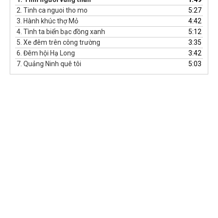
thanh
2.
Tinh ca nguoi tho mo
5:27
3.
Hành khúc thợ Mỏ
4:42
4.
Tình ta biển bạc đồng xanh
5:12
5.
Xe đêm trên công trường
3:35
6.
Đêm hội Hạ Long
3:42
7.
Quảng Ninh quê tôi
5:03