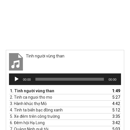
Tình người vùng than
Trình
00:00
00:00
phát
âm
1.
Tình người vùng than
1:49
thanh
2.
Tinh ca nguoi tho mo
5:27
3.
Hành khúc thợ Mỏ
4:42
4.
Tình ta biển bạc đồng xanh
5:12
5.
Xe đêm trên công trường
3:35
6.
Đêm hội Hạ Long
3:42
7.
Quảng Ninh quê tôi
5:03