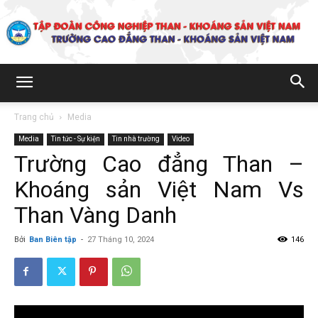
Trường
Trang chủ
Media
Media
Tin tức - Sự kiện
Tin nhà trường
Video
Cao
Trường Cao đẳng Than –
Khoáng sản Việt Nam Vs
đẳng
Than Vàng Danh
Bởi
Ban Biên tập
-
27 Tháng 10, 2024
146
Than