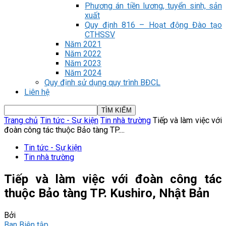
Phương án tiền lương, tuyển sinh, sản
xuất
Quy định 816 – Hoạt động Đào tạo
CTHSSV
Năm 2021
Năm 2022
Năm 2023
Năm 2024
Quy định sử dụng quy trình BĐCL
Liên hệ
Trang chủ
Tin tức - Sự kiện
Tin nhà trường
Tiếp và làm việc với
đoàn công tác thuộc Bảo tàng TP....
Tin tức - Sự kiện
Tin nhà trường
Tiếp và làm việc với đoàn công tác
thuộc Bảo tàng TP. Kushiro, Nhật Bản
Bởi
Ban Biên tập