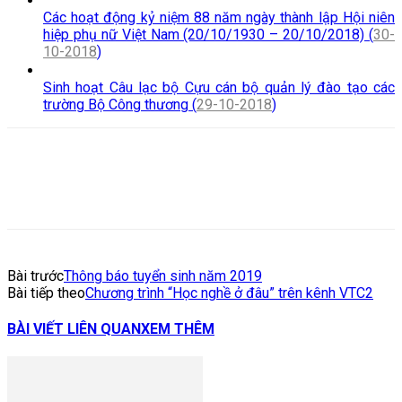
Các hoạt động kỷ niệm 88 năm ngày thành lập Hội niên
hiệp phụ nữ Việt Nam (20/10/1930 – 20/10/2018) (
30-
10-2018
)
Sinh hoạt Câu lạc bộ Cựu cán bộ quản lý đào tạo các
trường Bộ Công thương (
29-10-2018
)
Bài trước
Thông báo tuyển sinh năm 2019
Bài tiếp theo
Chương trình “Học nghề ở đâu” trên kênh VTC2
BÀI VIẾT LIÊN QUAN
XEM THÊM