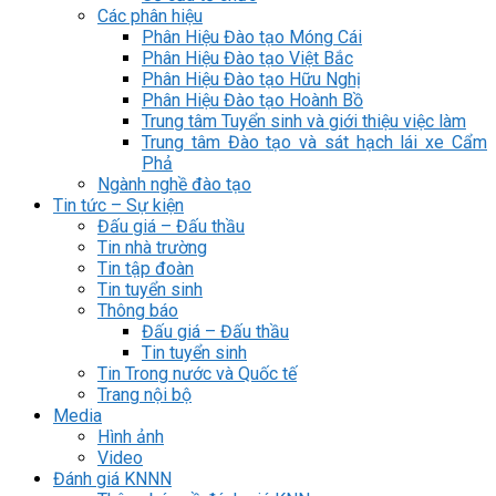
Các phân hiệu
Phân Hiệu Đào tạo Móng Cái
Phân Hiệu Đào tạo Việt Bắc
Phân Hiệu Đào tạo Hữu Nghị
Phân Hiệu Đào tạo Hoành Bồ
Trung tâm Tuyển sinh và giới thiệu việc làm
Trung tâm Đào tạo và sát hạch lái xe Cẩm
Phả
Ngành nghề đào tạo
Tin tức – Sự kiện
Đấu giá – Đấu thầu
Tin nhà trường
Tin tập đoàn
Tin tuyển sinh
Thông báo
Đấu giá – Đấu thầu
Tin tuyển sinh
Tin Trong nước và Quốc tế
Trang nội bộ
Media
Hình ảnh
Video
Đánh giá KNNN