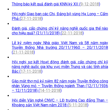
Thông báo kết quả đánh giá KNN kỳ XII (
9-12-2018
)
Hội nghị Giao ban các Chi, Đảng bộ vùng Hạ Long – Cẩm
Phả (
27-11-2018
)
Đánh giá, cấp chứng chỉ kỹ năng nghề quốc gia thế nào
cho hiệu quả? (21/11/2018) (
22-11-2018
)
Lễ kỷ niệm ngày Nhà giáo Việt Nam và 58 năm ngày
Truyền thống Nhà trường 20/11/1960 – 20/11/2018
(
21-11-2018
)
Hội nghị sơ kết Hoạt động đánh giá, cấp chứng chỉ kỹ
năng nghề quốc gia khu vực miền Trung và các tỉnh phía
Bắc (
17-11-2018
)
Gặp mặt thợ mỏ kỷ niệm 82 năm ngày Truyền thống công
nhân Vùng mỏ – Truyền thống ngành Than (12/11/1936
– 12/11/2018) (
14-11-2018
)
Hội diễn Văn nghệ CNVC – LĐ trường Cao đẳng Than –
Khoáng sản Việt Nam năm 2018 (
5-11-2018
)