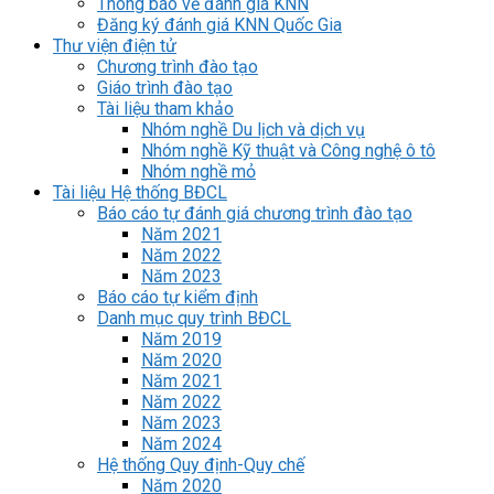
Thông báo về đánh giá KNN
Đăng ký đánh giá KNN Quốc Gia
Thư viện điện tử
Chương trình đào tạo
Giáo trình đào tạo
Tài liệu tham khảo
Nhóm nghề Du lịch và dịch vụ
Nhóm nghề Kỹ thuật và Công nghệ ô tô
Nhóm nghề mỏ
Tài liệu Hệ thống BĐCL
Báo cáo tự đánh giá chương trình đào tạo
Năm 2021
Năm 2022
Năm 2023
Báo cáo tự kiểm định
Danh mục quy trình BĐCL
Năm 2019
Năm 2020
Năm 2021
Năm 2022
Năm 2023
Năm 2024
Hệ thống Quy định-Quy chế
Năm 2020