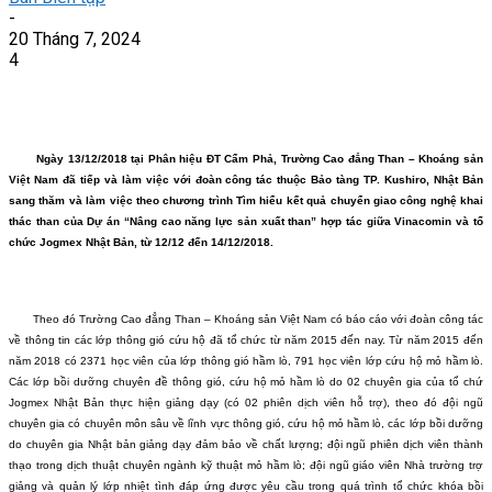
-
20 Tháng 7, 2024
4
Ngày 13/12/2018 tại Phân hiệu ĐT Cẩm Phả, Trường Cao đẳng Than – Khoáng sản
Việt Nam đã tiếp và làm việc với đoàn công tác thuộc Bảo tàng TP. Kushiro, Nhật Bản
sang thăm và làm việc theo chương trình Tìm hiểu kết quả chuyển giao công nghệ khai
thác than của Dự án “Nâng cao năng lực sản xuất than” hợp tác giữa Vinacomin và tổ
chức Jogmex Nhật Bản, từ 12/12 đến 14/12/2018.
Theo đó Trường Cao đẳng Than – Khoáng sản Việt Nam có báo cáo với đoàn công tác
về thông tin các lớp thông gió cứu hộ đã tổ chức từ năm 2015 đến nay. Từ năm 2015 đến
năm 2018 có 2371 học viên của lớp thông gió hầm lò, 791 học viên lớp cứu hộ mỏ hầm lò.
Các lớp bồi dưỡng chuyên đề thông gió, cứu hộ mỏ hầm lò do 02 chuyên gia của tổ chứ
Jogmex Nhật Bản thực hiện giảng dạy (có 02 phiên dịch viên hỗ trợ), theo đó đội ngũ
chuyên gia có chuyên môn sâu về lĩnh vực thông gió, cứu hộ mỏ hầm lò, các lớp bồi dưỡng
do chuyên gia Nhật bản giảng dạy đảm bảo về chất lượng; đội ngũ phiên dịch viên thành
thạo trong dịch thuật chuyên ngành kỹ thuật mỏ hầm lò; đội ngũ giáo viên Nhà trường trợ
giảng và quản lý lớp nhiệt tình đáp ứng được yêu cầu trong quá trình tổ chức khóa bồi