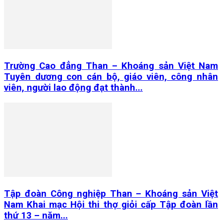
Trường Cao đẳng Than – Khoáng sản Việt Nam
Tuyên dương con cán bộ, giáo viên, công nhân
viên, người lao động đạt thành...
Tập đoàn Công nghiệp Than – Khoáng sản Việt
Nam Khai mạc Hội thi thợ giỏi cấp Tập đoàn lần
thứ 13 – năm...