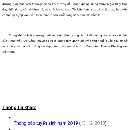
dưỡng. Các học viên tham gia khóa bồi dưỡng đều đánh giá nội dung chuyên gia Nhật Bản
dạy thiết thực, sát với thực tế, có chất lượng cao. Từ kiến thức được học tập các học viên
có thể áp dụng vào điều kiện thực tế sản xuất trong khai thác mỏ hầm lò.
Trong khuôn khổ chương trình làm việc, đoàn công tác đã đi tham quan cơ sở vật chất
của Phân hiệu ĐT Cẩm Phả đặc biệt là Trung tâm đánh giá Kỹ năng nghề quốc gia, cơ sở
vật chất phục vụ bồi dưỡng các lớp thông gió cứu hộ trường Cao đẳng Than – Khoáng sản
Việt Nam.
Thông tin khác:
Thông báo tuyển sinh năm 2019 (
13-12-2018
)