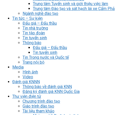
Trung tâm Tuyển sinh và giới thiệu việc làm
Trung tâm Đào tạo và sát hạch lái xe Cẩm Phả
Ngành nghề đào tạo
Tin tức – Sự kiện
Đấu giá – Đấu thầu
Tin nhà trường
Tin tập đoàn
Tin tuyển sinh
Thông báo
Đấu giá – Đấu thầu
Tin tuyển sinh
Tin Trong nước và Quốc tế
Trang nội bộ
Media
Hình ảnh
Video
Đánh giá KNNN
Thông báo về đánh giá KNN
Đăng ký đánh giá KNN Quốc Gia
Thư viện điện tử
Chương trình đào tạo
Giáo trình đào tạo
Tài liệu tham khảo