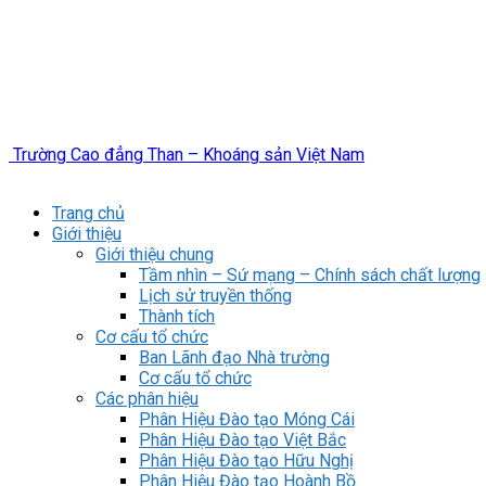
Trường Cao đẳng Than – Khoáng sản Việt Nam
Trang chủ
Giới thiệu
Giới thiệu chung
Tầm nhìn – Sứ mạng – Chính sách chất lượng
Lịch sử truyền thống
Thành tích
Cơ cấu tổ chức
Ban Lãnh đạo Nhà trường
Cơ cấu tổ chức
Các phân hiệu
Phân Hiệu Đào tạo Móng Cái
Phân Hiệu Đào tạo Việt Bắc
Phân Hiệu Đào tạo Hữu Nghị
Phân Hiệu Đào tạo Hoành Bồ