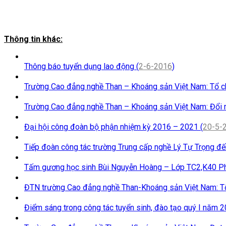
Thông tin khác:
Thông báo tuyển dụng lao động (
2-6-2016
)
Trường Cao đẳng nghề Than – Khoáng sản Việt Nam: Tổ ch
Trường Cao đẳng nghề Than – Khoáng sản Việt Nam: Đổi m
Đại hội công đoàn bộ phận nhiệm kỳ 2016 – 2021 (
20-5-
Tiếp đoàn công tác trường Trung cấp nghề Lý Tự Trọng đến
Tấm gương học sinh Bùi Nguyễn Hoàng – Lớp TC2,K40 Ph
ĐTN trường Cao đẳng nghề Than-Khoáng sản Việt Nam: Tổ
Điểm sáng trong công tác tuyển sinh, đào tạo quý I năm 2