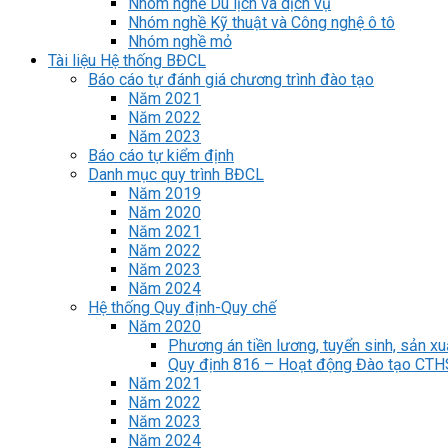
Nhóm nghề Du lịch và dịch vụ
Nhóm nghề Kỹ thuật và Công nghệ ô tô
Nhóm nghề mỏ
Tài liệu Hệ thống BĐCL
Báo cáo tự đánh giá chương trình đào tạo
Năm 2021
Năm 2022
Năm 2023
Báo cáo tự kiểm định
Danh mục quy trình BĐCL
Năm 2019
Năm 2020
Năm 2021
Năm 2022
Năm 2023
Năm 2024
Hệ thống Quy định-Quy chế
Năm 2020
Phương án tiền lương, tuyển sinh, sản xu
Quy định 816 – Hoạt động Đào tạo CT
Năm 2021
Năm 2022
Năm 2023
Năm 2024