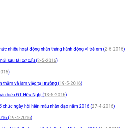
ức nhiều hoạt động nhân tháng hành động vì trẻ em (
2-6-2016
)
ới sau tái cơ cấu (
2-5-2016
)
2016
)
 thăm và làm việc tại trường (
19-5-2016
)
ân hiệu ĐT Hữu Nghị (
13-5-2016
)
 chức ngày hội hiến máu nhân đạo năm 2016 (
27-4-2016
)
016 (
19-4-2016
)