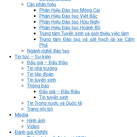
Các phân hiệu
Phân Hiệu Đào tạo Móng Cái
Phân Hiệu Đào tạo Việt Bắc
Phân Hiệu Đào tạo Hữu Nghị
Phân Hiệu Đào tạo Hoành Bồ
Trung tâm Tuyển sinh và giới thiệu việc làm
Trung tâm Đào tạo và sát hạch lái xe Cẩm
Phả
Ngành nghề đào tạo
Tin tức – Sự kiện
Đấu giá – Đấu thầu
Tin nhà trường
Tin tập đoàn
Tin tuyển sinh
Thông báo
Đấu giá – Đấu thầu
Tin tuyển sinh
Tin Trong nước và Quốc tế
Trang nội bộ
Media
Hình ảnh
Video
Đánh giá KNNN