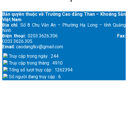
Bản quyền thuộc về Trường Cao đẳng Than – Khoáng Sản
Việt Nam
Địa chỉ:
Số 8 Chu Văn An – Phường Hạ Long – tỉnh Quảng
Ninh
Điện thoại:
0203.3626.306
Fax:
0203.3626.305.
Email:
caodangtkv@gmail.com
Truy cập trong ngày : 244
Truy cập trong tháng : 4910
Tổng số lượt truy cập : 1262394
Số người đang truy cập : 6