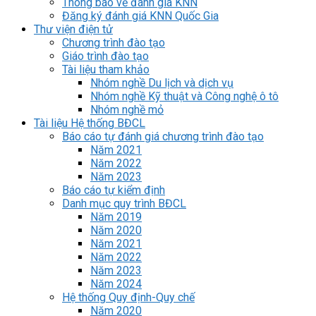
Thông báo về đánh giá KNN
Đăng ký đánh giá KNN Quốc Gia
Thư viện điện tử
Chương trình đào tạo
Giáo trình đào tạo
Tài liệu tham khảo
Nhóm nghề Du lịch và dịch vụ
Nhóm nghề Kỹ thuật và Công nghệ ô tô
Nhóm nghề mỏ
Tài liệu Hệ thống BĐCL
Báo cáo tự đánh giá chương trình đào tạo
Năm 2021
Năm 2022
Năm 2023
Báo cáo tự kiểm định
Danh mục quy trình BĐCL
Năm 2019
Năm 2020
Năm 2021
Năm 2022
Năm 2023
Năm 2024
Hệ thống Quy định-Quy chế
Năm 2020