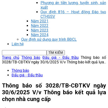
Phương án tiền lương, tuyển sinh, sản
xuất
Quy định 816 – Hoạt động Đào tạo
CTHSSV
Năm 2021
Năm 2022
Năm 2023
Năm 2024
Quy định sử dụng quy trình BĐCL
Liên hệ
Trang chủ
Thông báo
Đấu giá - Đấu thầu
Thông báo số
3028/TB-CĐTKV ngày 30/6/2025 V/v Thông báo kết quả lựa...
Thông báo
Đấu giá - Đấu thầu
Thông báo số 3028/TB-CĐTKV ngày
30/6/2025 V/v Thông báo kết quả lựa
chọn nhà cung cấp