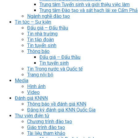
Trung tâm Tuyển sinh và giới thiệu việc làm
Trung tâm Đào tạo và sát hạch lái xe Cẩm Phả
Ngành nghề đào tạo
Tin tức – Sự kiện
Đấu giá – Đấu thầu
Tin nhà trường
Tin tập đoàn
Tin tuyển sinh
Thông báo
Đấu giá – Đấu thầu
Tin tuyển sinh
Tin Trong nước và Quốc tế
Trang nội bộ
Media
Hình ảnh
Video
Đánh giá KNNN
Thông báo về đánh giá KNN
Đăng ký đánh giá KNN Quốc Gia
Thư viện điện tử
Chương trình đào tạo
Giáo trình đào tạo
Tài liệu tham khảo