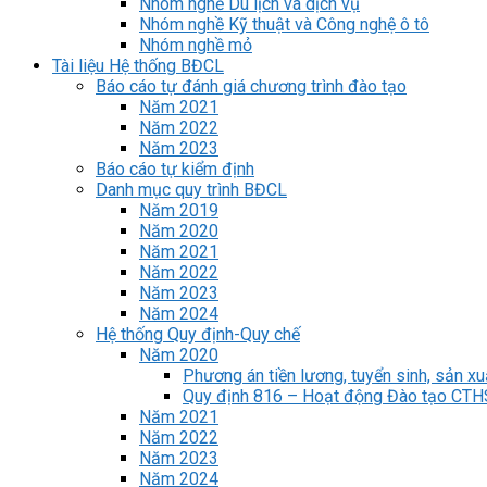
Nhóm nghề Du lịch và dịch vụ
Nhóm nghề Kỹ thuật và Công nghệ ô tô
Nhóm nghề mỏ
Tài liệu Hệ thống BĐCL
Báo cáo tự đánh giá chương trình đào tạo
Năm 2021
Năm 2022
Năm 2023
Báo cáo tự kiểm định
Danh mục quy trình BĐCL
Năm 2019
Năm 2020
Năm 2021
Năm 2022
Năm 2023
Năm 2024
Hệ thống Quy định-Quy chế
Năm 2020
Phương án tiền lương, tuyển sinh, sản xu
Quy định 816 – Hoạt động Đào tạo CT
Năm 2021
Năm 2022
Năm 2023
Năm 2024