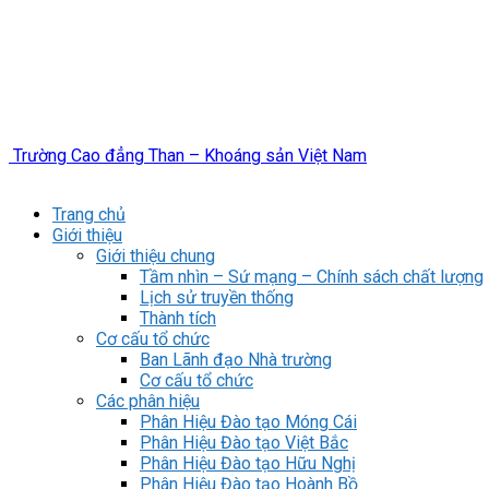
Trường Cao đẳng Than – Khoáng sản Việt Nam
Trang chủ
Giới thiệu
Giới thiệu chung
Tầm nhìn – Sứ mạng – Chính sách chất lượng
Lịch sử truyền thống
Thành tích
Cơ cấu tổ chức
Ban Lãnh đạo Nhà trường
Cơ cấu tổ chức
Các phân hiệu
Phân Hiệu Đào tạo Móng Cái
Phân Hiệu Đào tạo Việt Bắc
Phân Hiệu Đào tạo Hữu Nghị
Phân Hiệu Đào tạo Hoành Bồ