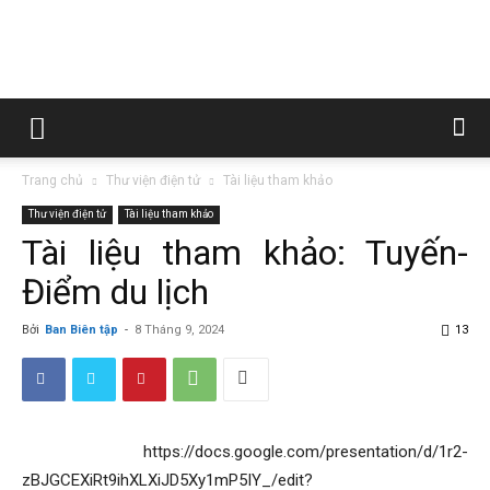
Trường
Trang chủ
Thư viện điện tử
Tài liệu tham khảo
Cao
Thư viện điện tử
Tài liệu tham khảo
Tài liệu tham khảo: Tuyến-
Điểm du lịch
đẳng
Bởi
Ban Biên tập
-
8 Tháng 9, 2024
13
Than
https://docs.google.com/presentation/d/1r2-
zBJGCEXiRt9ihXLXiJD5Xy1mP5IY_/edit?