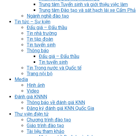
Trung tâm Tuyển sinh và giới thiệu việc làm
Trung tâm Đào tạo và sát hạch lái xe Cẩm Phả
Ngành nghề đào tạo
Tin tức – Sự kiện
Đấu giá – Đấu thầu
Tin nhà trường
Tin tập đoàn
Tin tuyển sinh
Thông báo
Đấu giá – Đấu thầu
Tin tuyển sinh
Tin Trong nước và Quốc tế
Trang nội bộ
Media
Hình ảnh
Video
Đánh giá KNNN
Thông báo về đánh giá KNN
Đăng ký đánh giá KNN Quốc Gia
Thư viện điện tử
Chương trình đào tạo
Giáo trình đào tạo
Tài liệu tham khảo