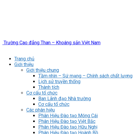
Trường Cao đẳng Than – Khoáng sản Việt Nam
Trang chủ
Giới thiệu
Giới thiệu chung
Tầm nhìn – Sứ mạng – Chính sách chất lượng
Lịch sử truyền thống
Thành tích
Cơ cấu tổ chức
Ban Lãnh đạo Nhà trường
Cơ cấu tổ chức
Các phân hiệu
Phân Hiệu Đào tạo Móng Cái
Phân Hiệu Đào tạo Việt Bắc
Phân Hiệu Đào tạo Hữu Nghị
Phân Hiệu Đào tạo Hoành Bồ