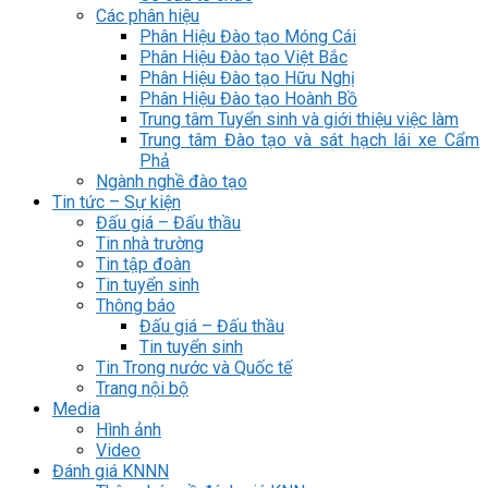
Các phân hiệu
Phân Hiệu Đào tạo Móng Cái
Phân Hiệu Đào tạo Việt Bắc
Phân Hiệu Đào tạo Hữu Nghị
Phân Hiệu Đào tạo Hoành Bồ
Trung tâm Tuyển sinh và giới thiệu việc làm
Trung tâm Đào tạo và sát hạch lái xe Cẩm
Phả
Ngành nghề đào tạo
Tin tức – Sự kiện
Đấu giá – Đấu thầu
Tin nhà trường
Tin tập đoàn
Tin tuyển sinh
Thông báo
Đấu giá – Đấu thầu
Tin tuyển sinh
Tin Trong nước và Quốc tế
Trang nội bộ
Media
Hình ảnh
Video
Đánh giá KNNN