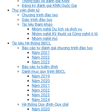
Thông báo về đánh giá KNN
Đăng ký đánh giá KNN Quốc Gia
Thư viện điện tử
Chương trình đào tạo
Giáo trình đào tạo
Tài liệu tham khảo
Nhóm nghề Du lịch và dịch vụ
Nhóm nghề Kỹ thuật và Công nghệ ô tô
Nhóm nghề mỏ
Tài liệu Hệ thống BĐCL
Báo cáo tự đánh giá chương trình đào tạo
Năm 2021
Năm 2022
Năm 2023
Báo cáo tự kiểm định
Danh mục quy trình BĐCL
Năm 2019
Năm 2020
Năm 2021
Năm 2022
Năm 2023
Năm 2024
Hệ thống Quy định-Quy chế
Năm 2020