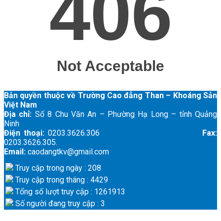
Bản quyền thuộc về Trường Cao đẳng Than – Khoáng Sản
Việt Nam
Địa chỉ:
Số 8 Chu Văn An – Phường Hạ Long – tỉnh Quảng
Ninh
Điện thoại:
0203.3626.306
Fax:
0203.3626.305.
Email:
caodangtkv@gmail.com
Truy cập trong ngày : 208
Truy cập trong tháng : 4429
Tổng số lượt truy cập : 1261913
Số người đang truy cập : 3