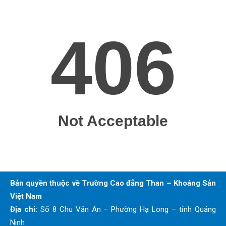
Bản quyền thuộc về Trường Cao đẳng Than – Khoáng Sản
Việt Nam
Địa chỉ:
Số 8 Chu Văn An – Phường Hạ Long – tỉnh Quảng
Ninh