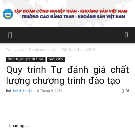
Trường
Trang chủ
Danh mục quy trình BĐCL
Năm 2019
Danh mục quy trình BĐCL
Năm 2019
Cao
Quy trình Tự đánh giá chất
lượng chương trình đào tạo
đẳng
Bởi
Ban Biên tập
-
8 Tháng 9, 2024
26
Than