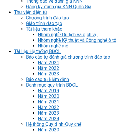
Thông báo về đánh giá KNN
Đăng ký đánh giá KNN Quốc Gia
Thư viện điện tử
Chương trình đào tạo
Giáo trình đào tạo
Tài liệu tham khảo
Nhóm nghề Du lịch và dịch vụ
Nhóm nghề Kỹ thuật và Công nghệ ô tô
Nhóm nghề mỏ
Tài liệu Hệ thống BĐCL
Báo cáo tự đánh giá chương trình đào tạo
Năm 2021
Năm 2022
Năm 2023
Báo cáo tự kiểm định
Danh mục quy trình BĐCL
Năm 2019
Năm 2020
Năm 2021
Năm 2022
Năm 2023
Năm 2024
Hệ thống Quy định-Quy chế
Năm 2020