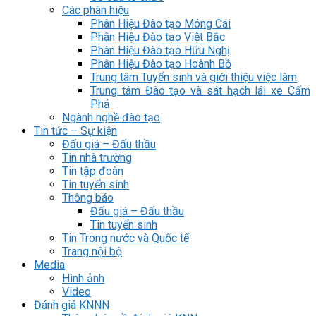
Các phân hiệu
Phân Hiệu Đào tạo Móng Cái
Phân Hiệu Đào tạo Việt Bắc
Phân Hiệu Đào tạo Hữu Nghị
Phân Hiệu Đào tạo Hoành Bồ
Trung tâm Tuyển sinh và giới thiệu việc làm
Trung tâm Đào tạo và sát hạch lái xe Cẩm
Phả
Ngành nghề đào tạo
Tin tức – Sự kiện
Đấu giá – Đấu thầu
Tin nhà trường
Tin tập đoàn
Tin tuyển sinh
Thông báo
Đấu giá – Đấu thầu
Tin tuyển sinh
Tin Trong nước và Quốc tế
Trang nội bộ
Media
Hình ảnh
Video
Đánh giá KNNN