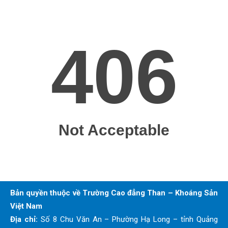
Bản quyền thuộc về Trường Cao đẳng Than – Khoáng Sản
Việt Nam
Địa chỉ:
Số 8 Chu Văn An – Phường Hạ Long – tỉnh Quảng