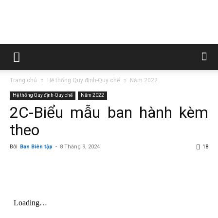
Trường
Trang chủ
Hệ thống Quy định-Quy chế
Năm 2022
Cao
Hệ thống Quy định-Quy chế
Năm 2022
2C-Biểu mẫu ban hành kèm
theo
đẳng
Bởi
Ban Biên tập
-
8 Tháng 9, 2024
18
Than