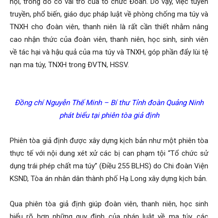
hội, trong đó có vai trò của tổ chức Đoàn. Do vậy, việc tuyên
truyền, phổ biến, giáo dục pháp luật về phòng chống ma túy và
TNXH cho đoàn viên, thanh niên là rất cần thiết nhằm nâng
cao nhận thức của đoàn viên, thanh niên, học sinh, sinh viên
về tác hại và hậu quả của ma túy và TNXH, góp phần đẩy lùi tệ
nạn ma túy, TNXH trong ĐVTN, HSSV.
Đồng chí Nguyễn Thế Minh – Bí thư Tỉnh đoàn Quảng Ninh
phát biểu tại phiên tòa giả định
Phiên tòa giả định được xây dựng kịch bản như một phiên tòa
thực tế với nội dung xét xử các bị can phạm tội “Tổ chức sử
dụng trái phép chất ma túy” (Điều 255 BLHS) do Chi đoàn Viện
KSND, Tòa án nhân dân thành phố Hạ Long xây dựng kịch bản.
Qua phiên tòa giả định giúp đoàn viên, thanh niên, học sinh
hiểu rõ hơn những quy định của pháp luật về ma túy, các