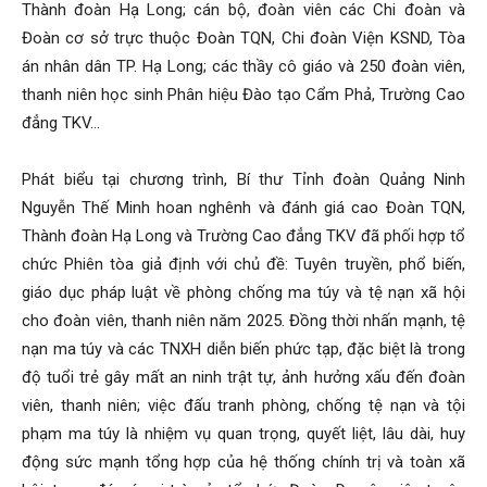
Thành đoàn Hạ Long; cán bộ, đoàn viên các Chi đoàn và
Đoàn cơ sở trực thuộc Đoàn TQN, Chi đoàn Viện KSND, Tòa
án nhân dân TP. Hạ Long; các thầy cô giáo và 250 đoàn viên,
thanh niên học sinh Phân hiệu Đào tạo Cẩm Phả, Trường Cao
đẳng TKV…
Phát biểu tại chương trình, Bí thư Tỉnh đoàn Quảng Ninh
Nguyễn Thế Minh hoan nghênh và đánh giá cao Đoàn TQN,
Thành đoàn Hạ Long và Trường Cao đẳng TKV đã phối hợp tổ
chức Phiên tòa giả định với chủ đề: Tuyên truyền, phổ biến,
giáo dục pháp luật về phòng chống ma túy và tệ nạn xã hội
cho đoàn viên, thanh niên năm 2025. Đồng thời nhấn mạnh, tệ
nạn ma túy và các TNXH diễn biến phức tạp, đặc biệt là trong
độ tuổi trẻ gây mất an ninh trật tự, ảnh hưởng xấu đến đoàn
viên, thanh niên; việc đấu tranh phòng, chống tệ nạn và tội
phạm ma túy là nhiệm vụ quan trọng, quyết liệt, lâu dài, huy
động sức mạnh tổng hợp của hệ thống chính trị và toàn xã