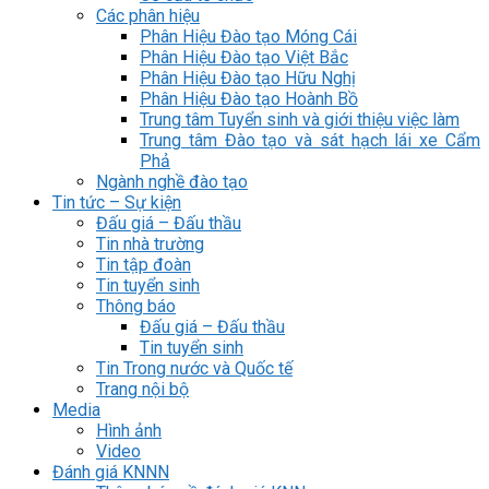
Các phân hiệu
Phân Hiệu Đào tạo Móng Cái
Phân Hiệu Đào tạo Việt Bắc
Phân Hiệu Đào tạo Hữu Nghị
Phân Hiệu Đào tạo Hoành Bồ
Trung tâm Tuyển sinh và giới thiệu việc làm
Trung tâm Đào tạo và sát hạch lái xe Cẩm
Phả
Ngành nghề đào tạo
Tin tức – Sự kiện
Đấu giá – Đấu thầu
Tin nhà trường
Tin tập đoàn
Tin tuyển sinh
Thông báo
Đấu giá – Đấu thầu
Tin tuyển sinh
Tin Trong nước và Quốc tế
Trang nội bộ
Media
Hình ảnh
Video
Đánh giá KNNN