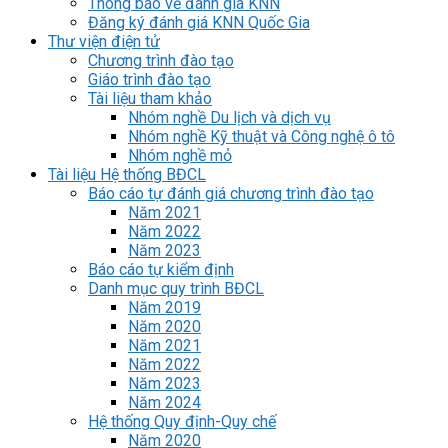
Thông báo về đánh giá KNN
Đăng ký đánh giá KNN Quốc Gia
Thư viện điện tử
Chương trình đào tạo
Giáo trình đào tạo
Tài liệu tham khảo
Nhóm nghề Du lịch và dịch vụ
Nhóm nghề Kỹ thuật và Công nghệ ô tô
Nhóm nghề mỏ
Tài liệu Hệ thống BĐCL
Báo cáo tự đánh giá chương trình đào tạo
Năm 2021
Năm 2022
Năm 2023
Báo cáo tự kiểm định
Danh mục quy trình BĐCL
Năm 2019
Năm 2020
Năm 2021
Năm 2022
Năm 2023
Năm 2024
Hệ thống Quy định-Quy chế
Năm 2020