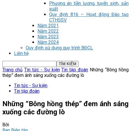
Phương án tiền lương, tuyển sinh, sản
xuất
Quy định 816 – Hoạt động Đào tạo
CTHSSV
Năm 2021
Năm 2022
Năm 2023
Năm 2024
Quy định sử dụng quy trình BĐCL
Liên hệ
Trang chủ
Tin tức - Sự kiện
Tin tập đoàn
Những “Bông hồng
thép” đem ánh sáng xuống các đường lò
Tin tức - Sự kiện
Tin tập đoàn
Những “Bông hồng thép” đem ánh sáng
xuống các đường lò
Bởi
Ban Biên tập