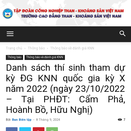
Trường
Trang chủ
Thông báo
Thông báo về đánh giá KNN
Thông báo
Thông báo về đánh giá KNN
Cao
Danh sách thí sinh tham dự
kỳ ĐG KNN quốc gia kỳ X
đẳng
năm 2022 (ngày 23/10/2022
– Tại PHĐT: Cẩm Phả,
Hoành Bồ, Hữu Nghị)
Than
Bởi
Ban Biên tập
-
8 Tháng 9, 2024
7