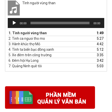
Tình người vùng than
Trình
00:00
00:00
phát
âm
1.
Tình người vùng than
1:49
thanh
2.
Tinh ca nguoi tho mo
5:27
3.
Hành khúc thợ Mỏ
4:42
4.
Tình ta biển bạc đồng xanh
5:12
5.
Xe đêm trên công trường
3:35
6.
Đêm hội Hạ Long
3:42
7.
Quảng Ninh quê tôi
5:03