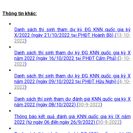
Thông tin khác:
Danh sách thí sinh tham dự kỳ ĐG KNN quốc gia kỳ
X/2022 (ngày 21/10/2022 tại PHĐT Hoành Bồ) (
13-10-
2022
)
Danh sách thí sinh tham dự kỳ ĐG KNN quốc gia kỳ X
năm 2022 (ngày 16/10/2022 tại PHĐT Cẩm Phả) (
3-10-
2022
)
Danh sách thí sinh tham dự kỳ ĐG KNN quốc gia kỳ X
năm 2022 (ngày 09/10/2022 tại PHĐT Hữu Nghị) (
4-10-
2022
)
Danh sách thí sinh tham dự đánh giá KNN quốc gia kỳ X
năm 2022 (ngày 08/10/2022) (
30-9-2022
)
Thông báo kết quả đánh giá KNN quốc gia kỳ IX năm
2022 (từ ngày 06 đến ngày 26/9/2022) (
30-9-2022
)