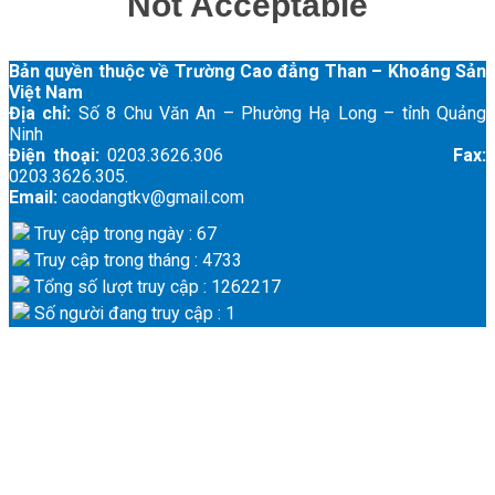
Bản quyền thuộc về Trường Cao đẳng Than – Khoáng Sản
Việt Nam
Địa chỉ:
Số 8 Chu Văn An – Phường Hạ Long – tỉnh Quảng
Ninh
Điện thoại:
0203.3626.306
Fax:
0203.3626.305.
Email:
caodangtkv@gmail.com
Truy cập trong ngày : 67
Truy cập trong tháng : 4733
Tổng số lượt truy cập : 1262217
Số người đang truy cập : 1