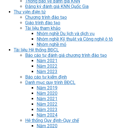
Thông báo về đánh giá KNN
Đăng ký đánh giá KNN Quốc Gia
Thư viện điện tử
Chương trình đào tạo
Giáo trình đào tạo
Tài liệu tham khảo
Nhóm nghề Du lịch và dịch vụ
Nhóm nghề Kỹ thuật và Công nghệ ô tô
Nhóm nghề mỏ
Tài liệu Hệ thống BĐCL
Báo cáo tự đánh giá chương trình đào tạo
Năm 2021
Năm 2022
Năm 2023
Báo cáo tự kiểm định
Danh mục quy trình BĐCL
Năm 2019
Năm 2020
Năm 2021
Năm 2022
Năm 2023
Năm 2024
Hệ thống Quy định-Quy chế
Năm 2020