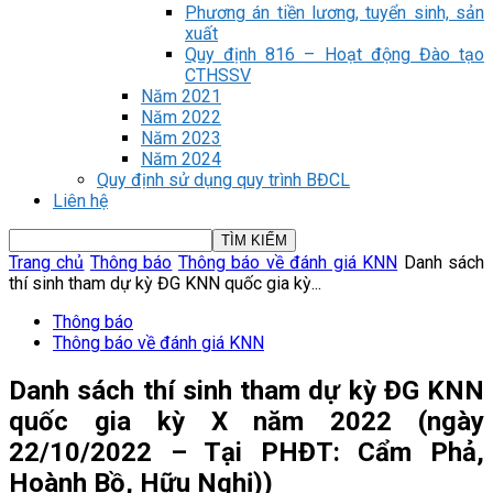
Phương án tiền lương, tuyển sinh, sản
xuất
Quy định 816 – Hoạt động Đào tạo
CTHSSV
Năm 2021
Năm 2022
Năm 2023
Năm 2024
Quy định sử dụng quy trình BĐCL
Liên hệ
Trang chủ
Thông báo
Thông báo về đánh giá KNN
Danh sách
thí sinh tham dự kỳ ĐG KNN quốc gia kỳ...
Thông báo
Thông báo về đánh giá KNN
Danh sách thí sinh tham dự kỳ ĐG KNN
quốc gia kỳ X năm 2022 (ngày
22/10/2022 – Tại PHĐT: Cẩm Phả,
Hoành Bồ, Hữu Nghị))