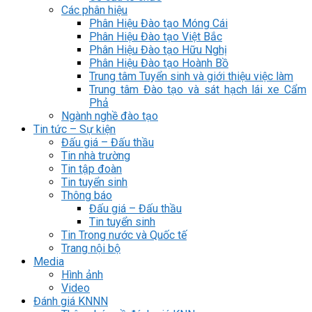
Các phân hiệu
Phân Hiệu Đào tạo Móng Cái
Phân Hiệu Đào tạo Việt Bắc
Phân Hiệu Đào tạo Hữu Nghị
Phân Hiệu Đào tạo Hoành Bồ
Trung tâm Tuyển sinh và giới thiệu việc làm
Trung tâm Đào tạo và sát hạch lái xe Cẩm
Phả
Ngành nghề đào tạo
Tin tức – Sự kiện
Đấu giá – Đấu thầu
Tin nhà trường
Tin tập đoàn
Tin tuyển sinh
Thông báo
Đấu giá – Đấu thầu
Tin tuyển sinh
Tin Trong nước và Quốc tế
Trang nội bộ
Media
Hình ảnh
Video
Đánh giá KNNN