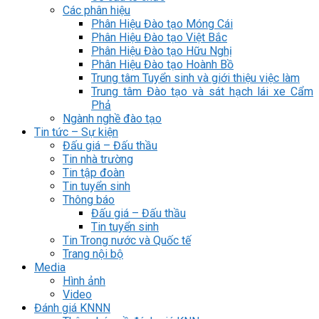
Các phân hiệu
Phân Hiệu Đào tạo Móng Cái
Phân Hiệu Đào tạo Việt Bắc
Phân Hiệu Đào tạo Hữu Nghị
Phân Hiệu Đào tạo Hoành Bồ
Trung tâm Tuyển sinh và giới thiệu việc làm
Trung tâm Đào tạo và sát hạch lái xe Cẩm
Phả
Ngành nghề đào tạo
Tin tức – Sự kiện
Đấu giá – Đấu thầu
Tin nhà trường
Tin tập đoàn
Tin tuyển sinh
Thông báo
Đấu giá – Đấu thầu
Tin tuyển sinh
Tin Trong nước và Quốc tế
Trang nội bộ
Media
Hình ảnh
Video
Đánh giá KNNN