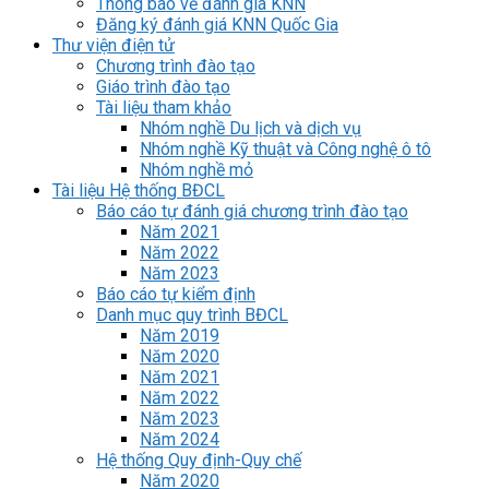
Thông báo về đánh giá KNN
Đăng ký đánh giá KNN Quốc Gia
Thư viện điện tử
Chương trình đào tạo
Giáo trình đào tạo
Tài liệu tham khảo
Nhóm nghề Du lịch và dịch vụ
Nhóm nghề Kỹ thuật và Công nghệ ô tô
Nhóm nghề mỏ
Tài liệu Hệ thống BĐCL
Báo cáo tự đánh giá chương trình đào tạo
Năm 2021
Năm 2022
Năm 2023
Báo cáo tự kiểm định
Danh mục quy trình BĐCL
Năm 2019
Năm 2020
Năm 2021
Năm 2022
Năm 2023
Năm 2024
Hệ thống Quy định-Quy chế
Năm 2020