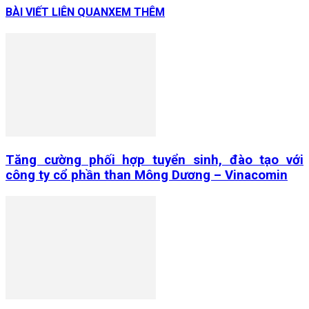
BÀI VIẾT LIÊN QUAN
XEM THÊM
Tăng cường phối hợp tuyển sinh, đào tạo với
công ty cổ phần than Mông Dương – Vinacomin