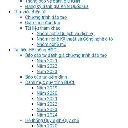
Thông báo về đánh giá KNN
Đăng ký đánh giá KNN Quốc Gia
Thư viện điện tử
Chương trình đào tạo
Giáo trình đào tạo
Tài liệu tham khảo
Nhóm nghề Du lịch và dịch vụ
Nhóm nghề Kỹ thuật và Công nghệ ô tô
Nhóm nghề mỏ
Tài liệu Hệ thống BĐCL
Báo cáo tự đánh giá chương trình đào tạo
Năm 2021
Năm 2022
Năm 2023
Báo cáo tự kiểm định
Danh mục quy trình BĐCL
Năm 2019
Năm 2020
Năm 2021
Năm 2022
Năm 2023
Năm 2024
Hệ thống Quy định-Quy chế
Năm 2020