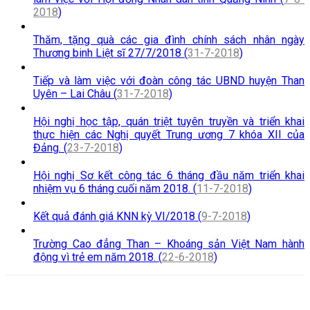
2018
)
Thăm, tặng quà các gia đình chính sách nhân ngày
Thương binh Liệt sĩ 27/7/2018 (
31-7-2018
)
Tiếp và làm việc với đoàn công tác UBND huyện Than
Uyên – Lai Châu (
31-7-2018
)
Hội nghị học tập, quán triệt tuyên truyền và triển khai
thực hiện các Nghị quyết Trung ương 7 khóa XII của
Đảng. (
23-7-2018
)
Hội nghị Sơ kết công tác 6 tháng đầu năm triển khai
nhiệm vụ 6 tháng cuối năm 2018. (
11-7-2018
)
Kết quả đánh giá KNN kỳ VI/2018 (
9-7-2018
)
Trường Cao đẳng Than – Khoáng sản Việt Nam hành
động vì trẻ em năm 2018. (
22-6-2018
)