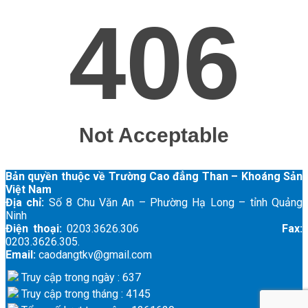
Bản quyền thuộc về Trường Cao đẳng Than – Khoáng Sản
Việt Nam
Địa chỉ:
Số 8 Chu Văn An – Phường Hạ Long – tỉnh Quảng
Ninh
Điện thoại:
0203.3626.306
Fax:
0203.3626.305.
Email:
caodangtkv@gmail.com
Truy cập trong ngày : 637
Truy cập trong tháng : 4145