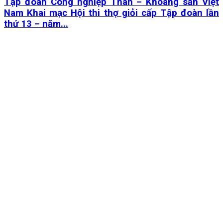
Tập đoàn Công nghiệp Than – Khoáng sản Việt
Nam Khai mạc Hội thi thợ giỏi cấp Tập đoàn lần
thứ 13 – năm...