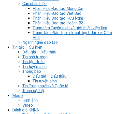
Các phân hiệu
Phân Hiệu Đào tạo Móng Cái
Phân Hiệu Đào tạo Việt Bắc
Phân Hiệu Đào tạo Hữu Nghị
Phân Hiệu Đào tạo Hoành Bồ
Trung tâm Tuyển sinh và giới thiệu việc làm
Trung tâm Đào tạo và sát hạch lái xe Cẩm
Phả
Ngành nghề đào tạo
Tin tức – Sự kiện
Đấu giá – Đấu thầu
Tin nhà trường
Tin tập đoàn
Tin tuyển sinh
Thông báo
Đấu giá – Đấu thầu
Tin tuyển sinh
Tin Trong nước và Quốc tế
Trang nội bộ
Media
Hình ảnh
Video
Đánh giá KNNN