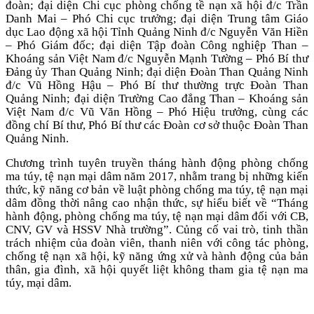
đoàn; đại diện Chi cục phòng chống tề nạn xã hội đ/c Trần
Danh Mai – Phó Chi cục trưởng; đại diện Trung tâm Giáo
dục Lao động xã hội Tỉnh Quảng Ninh đ/c Nguyễn Văn Hiền
– Phó Giám đốc; đại diện Tập đoàn Công nghiệp Than –
Khoáng sản Việt Nam đ/c Nguyễn Mạnh Tường – Phó Bí thư
Đảng ủy Than Quảng Ninh; đại diện Đoàn Than Quảng Ninh
đ/c Vũ Hồng Hậu – Phó Bí thư thường trực Đoàn Than
Quảng Ninh; đại diện Trường Cao đẳng Than – Khoáng sản
Việt Nam đ/c Vũ Văn Hồng – Phó Hiệu trưởng, cùng các
đồng chí Bí thư, Phó Bí thư các Đoàn cơ sở thuộc Đoàn Than
Quảng Ninh.
Chương trình tuyên truyền tháng hành động phòng chống
ma túy, tệ nạn mại dâm năm 2017, nhằm trang bị những kiến
thức, kỹ năng cơ bản về luật phòng chống ma túy, tệ nạn mại
dâm đồng thời nâng cao nhận thức, sự hiểu biết về “Tháng
hành động, phòng chống ma túy, tệ nạn mại dâm đối với CB,
CNV, GV và HSSV Nhà trường”. Củng cố vai trò, tinh thần
trách nhiệm của đoàn viên, thanh niên với công tác phòng,
chống tệ nạn xã hội, kỹ năng ứng xử và hành động của bản
thân, gia đình, xã hội quyết liệt không tham gia tệ nạn ma
túy, mại dâm.