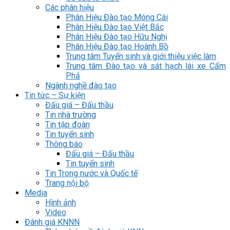
Các phân hiệu
Phân Hiệu Đào tạo Móng Cái
Phân Hiệu Đào tạo Việt Bắc
Phân Hiệu Đào tạo Hữu Nghị
Phân Hiệu Đào tạo Hoành Bồ
Trung tâm Tuyển sinh và giới thiệu việc làm
Trung tâm Đào tạo và sát hạch lái xe Cẩm
Phả
Ngành nghề đào tạo
Tin tức – Sự kiện
Đấu giá – Đấu thầu
Tin nhà trường
Tin tập đoàn
Tin tuyển sinh
Thông báo
Đấu giá – Đấu thầu
Tin tuyển sinh
Tin Trong nước và Quốc tế
Trang nội bộ
Media
Hình ảnh
Video
Đánh giá KNNN