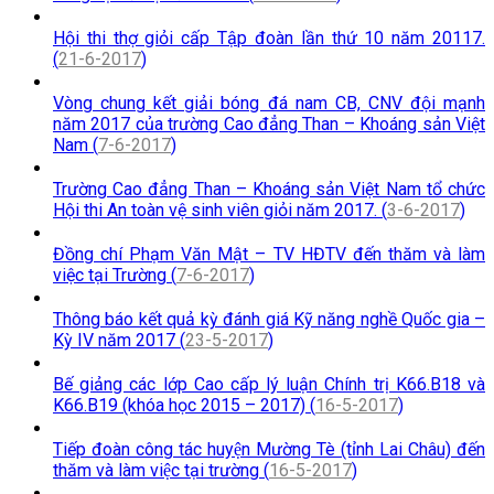
Hội thi thợ giỏi cấp Tập đoàn lần thứ 10 năm 20117.
(
21-6-2017
)
Vòng chung kết giải bóng đá nam CB, CNV đội mạnh
năm 2017 của trường Cao đẳng Than – Khoáng sản Việt
Nam (
7-6-2017
)
Trường Cao đẳng Than – Khoáng sản Việt Nam tổ chức
Hội thi An toàn vệ sinh viên giỏi năm 2017. (
3-6-2017
)
Đồng chí Phạm Văn Mật – TV HĐTV đến thăm và làm
việc tại Trường (
7-6-2017
)
Thông báo kết quả kỳ đánh giá Kỹ năng nghề Quốc gia –
Kỳ IV năm 2017 (
23-5-2017
)
Bế giảng các lớp Cao cấp lý luận Chính trị K66.B18 và
K66.B19 (khóa học 2015 – 2017) (
16-5-2017
)
Tiếp đoàn công tác huyện Mường Tè (tỉnh Lai Châu) đến
thăm và làm việc tại trường (
16-5-2017
)