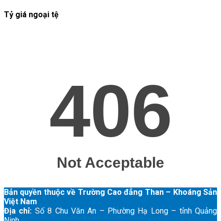
Tỷ giá ngoại tệ
Bản quyền thuộc về Trường Cao đẳng Than – Khoáng Sản
Việt Nam
Địa chỉ:
Số 8 Chu Văn An – Phường Hạ Long – tỉnh Quảng
Ninh