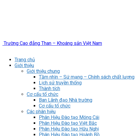
Trường Cao đẳng Than – Khoáng sản Việt Nam
Trang chủ
Giới thiệu
Giới thiệu chung
Tầm nhìn – Sứ mạng – Chính sách chất lượng
Lịch sử truyền thống
Thành tích
Cơ cấu tổ chức
Ban Lãnh đạo Nhà trường
Cơ cấu tổ chức
Các phân hiệu
Phân Hiệu Đào tạo Móng Cái
Phân Hiệu Đào tạo Việt Bắc
Phân Hiệu Đào tạo Hữu Nghị
Phân Hiệu Đào tạo Hoành Bồ