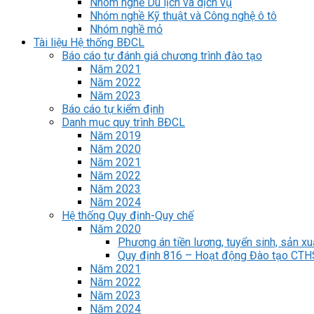
Nhóm nghề Du lịch và dịch vụ
Nhóm nghề Kỹ thuật và Công nghệ ô tô
Nhóm nghề mỏ
Tài liệu Hệ thống BĐCL
Báo cáo tự đánh giá chương trình đào tạo
Năm 2021
Năm 2022
Năm 2023
Báo cáo tự kiểm định
Danh mục quy trình BĐCL
Năm 2019
Năm 2020
Năm 2021
Năm 2022
Năm 2023
Năm 2024
Hệ thống Quy định-Quy chế
Năm 2020
Phương án tiền lương, tuyển sinh, sản xu
Quy định 816 – Hoạt động Đào tạo CT
Năm 2021
Năm 2022
Năm 2023
Năm 2024