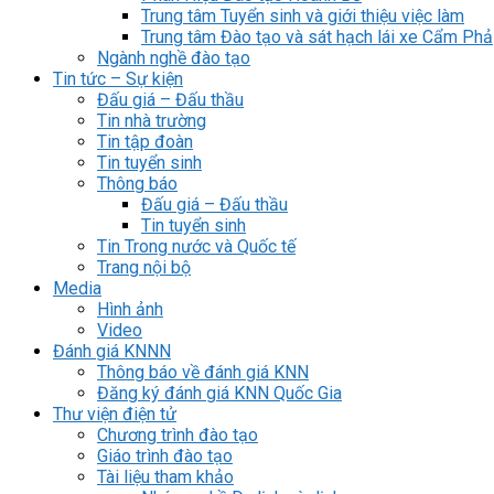
Trung tâm Tuyển sinh và giới thiệu việc làm
Trung tâm Đào tạo và sát hạch lái xe Cẩm Phả
Ngành nghề đào tạo
Tin tức – Sự kiện
Đấu giá – Đấu thầu
Tin nhà trường
Tin tập đoàn
Tin tuyển sinh
Thông báo
Đấu giá – Đấu thầu
Tin tuyển sinh
Tin Trong nước và Quốc tế
Trang nội bộ
Media
Hình ảnh
Video
Đánh giá KNNN
Thông báo về đánh giá KNN
Đăng ký đánh giá KNN Quốc Gia
Thư viện điện tử
Chương trình đào tạo
Giáo trình đào tạo
Tài liệu tham khảo