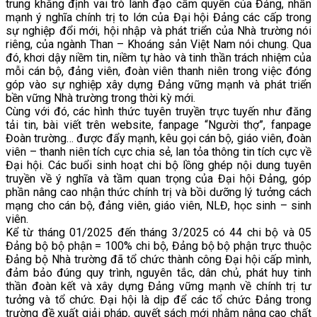
trung khẳng định vai trò lãnh đạo cầm quyền của Đảng, nhấn
mạnh ý nghĩa chính trị to lớn của Đại hội Đảng các cấp trong
sự nghiệp đổi mới, hội nhập và phát triển của Nhà trường nói
riêng, của ngành Than – Khoáng sản Việt Nam nói chung. Qua
đó, khơi dậy niềm tin, niềm tự hào và tinh thần trách nhiệm của
mỗi cán bộ, đảng viên, đoàn viên thanh niên trong việc đóng
góp vào sự nghiệp xây dựng Đảng vững mạnh và phát triển
bền vững Nhà trường trong thời kỳ mới.
Cùng với đó, các hình thức tuyên truyền trực tuyến như đăng
tải tin, bài viết trên website, fanpage “Người thợ”, fanpage
Đoàn trường… được đẩy mạnh, kêu gọi cán bộ, giáo viên, đoàn
viên – thanh niên tích cực chia sẻ, lan tỏa thông tin tích cực về
Đại hội. Các buổi sinh hoạt chi bộ lồng ghép nội dung tuyên
truyền về ý nghĩa và tầm quan trọng của Đại hội Đảng, góp
phần nâng cao nhận thức chính trị và bồi dưỡng lý tưởng cách
mạng cho cán bộ, đảng viên, giáo viên, NLĐ, học sinh – sinh
viên.
Kể từ tháng 01/2025 đến tháng 3/2025 có 44 chi bộ và 05
Đảng bộ bộ phận = 100% chi bộ, Đảng bộ bộ phận trực thuộc
Đảng bộ Nhà trường đã tổ chức thành công Đại hội cấp mình,
đảm bảo đúng quy trình, nguyên tắc, dân chủ, phát huy tinh
thần đoàn kết và xây dựng Đảng vững mạnh về chính trị tư
tưởng và tổ chức. Đại hội là dịp để các tổ chức Đảng trong
trường đề xuất giải pháp, quyết sách mới nhằm nâng cao chất