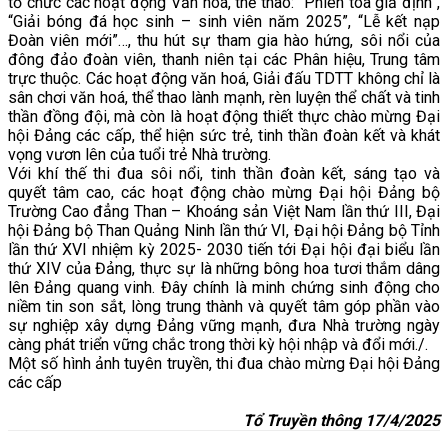
tổ chức các hoạt động Văn hoá, thể thao: “Phiên toà giả định”,
“Giải bóng đá học sinh – sinh viên năm 2025”, “Lễ kết nạp
Đoàn viên mới”…, thu hút sự tham gia hào hứng, sôi nổi của
đông đảo đoàn viên, thanh niên tại các Phân hiệu, Trung tâm
trực thuộc. Các hoạt động văn hoá, Giải đấu TDTT không chỉ là
sân chơi văn hoá, thể thao lành mạnh, rèn luyện thể chất và tinh
thần đồng đội, mà còn là hoạt động thiết thực chào mừng Đại
hội Đảng các cấp, thể hiện sức trẻ, tinh thần đoàn kết và khát
vọng vươn lên của tuổi trẻ Nhà trường.
Với khí thế thi đua sôi nổi, tinh thần đoàn kết, sáng tạo và
quyết tâm cao, các hoạt động chào mừng Đại hội Đảng bộ
Trường Cao đẳng Than – Khoáng sản Việt Nam lần thứ III, Đại
hội Đảng bộ Than Quảng Ninh lần thứ VI, Đại hội Đảng bộ Tỉnh
lần thứ XVI nhiệm kỳ 2025- 2030 tiến tới Đại hội đại biểu lần
thứ XIV của Đảng, thực sự là những bông hoa tươi thắm dâng
lên Đảng quang vinh. Đây chính là minh chứng sinh động cho
niềm tin son sắt, lòng trung thành và quyết tâm góp phần vào
sự nghiệp xây dựng Đảng vững mạnh, đưa Nhà trường ngày
càng phát triển vững chắc trong thời kỳ hội nhập và đổi mới./.
Một số hình ảnh tuyên truyền, thi đua chào mừng Đại hội Đảng
các cấp
Tổ Truyền thông 17/4/2025