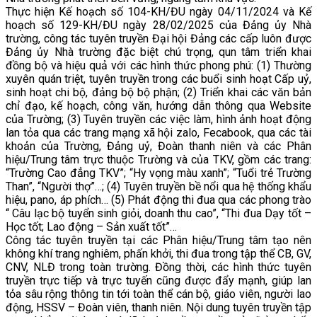
Thực hiện Kế hoạch số 104-KH/ĐU ngày 04/11/2024 và Kế
hoạch số 129-KH/ĐU ngày 28/02/2025 của Đảng ủy Nhà
trường, công tác tuyên truyền Đại hội Đảng các cấp luôn được
Đảng ủy Nhà trường đặc biệt chú trọng, qun tâm triển khai
đồng bộ và hiệu quả với các hình thức phong phú: (1) Thường
xuyên quán triệt, tuyên truyền trong các buổi sinh hoạt Cấp uỷ,
sinh hoạt chi bộ, đảng bộ bộ phận; (2) Triển khai các văn bản
chỉ đạo, kế hoạch, công văn, hướng dẫn thông qua Website
của Trường; (3) Tuyên truyền các việc làm, hình ảnh hoạt động
lan tỏa qua các trang mạng xã hội zalo, Fecabook, qua các tài
khoản của Trường, Đảng uỷ, Đoàn thanh niên và các Phân
hiệu/Trung tâm trực thuộc Trường và của TKV, gồm các trang:
“Trường Cao đẳng TKV”; “Hy vọng màu xanh”; “Tuổi trẻ Trường
Than”, “Người thợ”…; (4) Tuyên truyền bề nổi qua hệ thống khẩu
hiệu, pano, áp phích… (5) Phát động thi đua qua các phong trào
“ Câu lạc bộ tuyển sinh giỏi, doanh thu cao”, “Thi đua Dạy tốt –
Học tốt; Lao động – Sản xuất tốt”…
Công tác tuyên truyền tại các Phân hiệu/Trung tâm tạo nên
không khí trang nghiêm, phấn khởi, thi đua trong tập thể CB, GV,
CNV, NLĐ trong toàn trường. Đồng thời, các hình thức tuyên
truyền trực tiếp và trực tuyến cũng được đẩy mạnh, giúp lan
tỏa sâu rộng thông tin tới toàn thể cán bộ, giáo viên, người lao
động, HSSV – Đoàn viên, thanh niên. Nội dung tuyên truyền tập