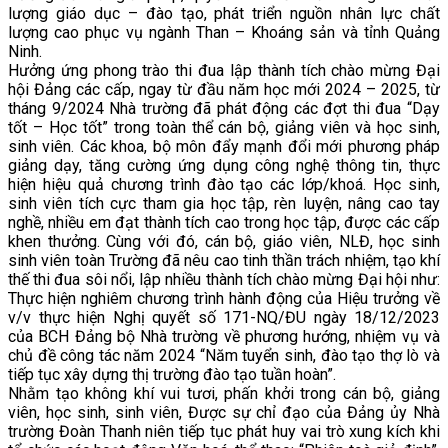
lượng giáo dục – đào tạo, phát triển nguồn nhân lực chất
lượng cao phục vụ ngành Than – Khoáng sản và tỉnh Quảng
Ninh.
Hưởng ứng phong trào thi đua lập thành tích chào mừng Đại
hội Đảng các cấp, ngay từ đầu năm học mới 2024 – 2025, từ
tháng 9/2024 Nhà trường đã phát động các đợt thi đua “Dạy
tốt – Học tốt” trong toàn thể cán bộ, giảng viên và học sinh,
sinh viên. Các khoa, bộ môn đẩy mạnh đổi mới phương pháp
giảng dạy, tăng cường ứng dụng công nghệ thông tin, thực
hiện hiệu quả chương trình đào tạo các lớp/khoá. Học sinh,
sinh viên tích cực tham gia học tập, rèn luyện, nâng cao tay
nghề, nhiều em đạt thành tích cao trong học tập, được các cấp
khen thưởng. Cùng với đó, cán bộ, giáo viên, NLĐ, học sinh
sinh viên toàn Trường đã nêu cao tinh thần trách nhiệm, tạo khí
thế thi đua sôi nổi, lập nhiều thành tích chào mừng Đại hội như:
Thực hiện nghiêm chương trình hành động của Hiệu trưởng về
v/v thực hiện Nghị quyết số 171-NQ/ĐU ngày 18/12/2023
của BCH Đảng bộ Nhà trường về phương hướng, nhiệm vụ và
chủ đề công tác năm 2024 “Năm tuyển sinh, đào tạo thợ lò và
tiếp tục xây dựng thị trường đào tạo tuần hoàn”.
Nhằm tạo không khí vui tươi, phấn khởi trong cán bộ, giảng
viên, học sinh, sinh viên, Được sự chỉ đạo của Đảng ủy Nhà
trường Đoàn Thanh niên tiếp tục phát huy vai trò xung kích khi