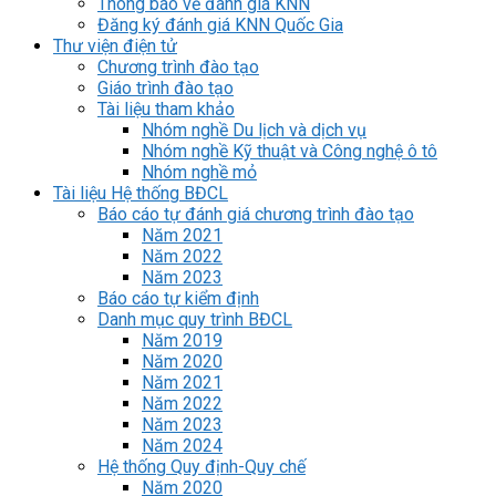
Thông báo về đánh giá KNN
Đăng ký đánh giá KNN Quốc Gia
Thư viện điện tử
Chương trình đào tạo
Giáo trình đào tạo
Tài liệu tham khảo
Nhóm nghề Du lịch và dịch vụ
Nhóm nghề Kỹ thuật và Công nghệ ô tô
Nhóm nghề mỏ
Tài liệu Hệ thống BĐCL
Báo cáo tự đánh giá chương trình đào tạo
Năm 2021
Năm 2022
Năm 2023
Báo cáo tự kiểm định
Danh mục quy trình BĐCL
Năm 2019
Năm 2020
Năm 2021
Năm 2022
Năm 2023
Năm 2024
Hệ thống Quy định-Quy chế
Năm 2020