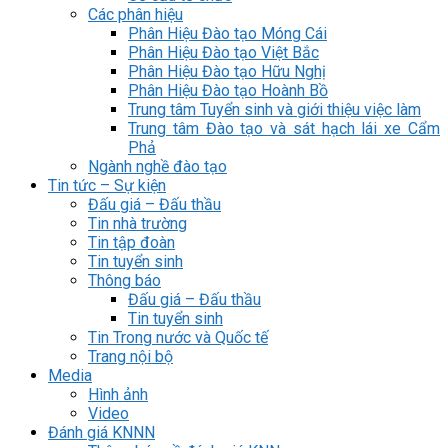
Các phân hiệu
Phân Hiệu Đào tạo Móng Cái
Phân Hiệu Đào tạo Việt Bắc
Phân Hiệu Đào tạo Hữu Nghị
Phân Hiệu Đào tạo Hoành Bồ
Trung tâm Tuyển sinh và giới thiệu việc làm
Trung tâm Đào tạo và sát hạch lái xe Cẩm
Phả
Ngành nghề đào tạo
Tin tức – Sự kiện
Đấu giá – Đấu thầu
Tin nhà trường
Tin tập đoàn
Tin tuyển sinh
Thông báo
Đấu giá – Đấu thầu
Tin tuyển sinh
Tin Trong nước và Quốc tế
Trang nội bộ
Media
Hình ảnh
Video
Đánh giá KNNN