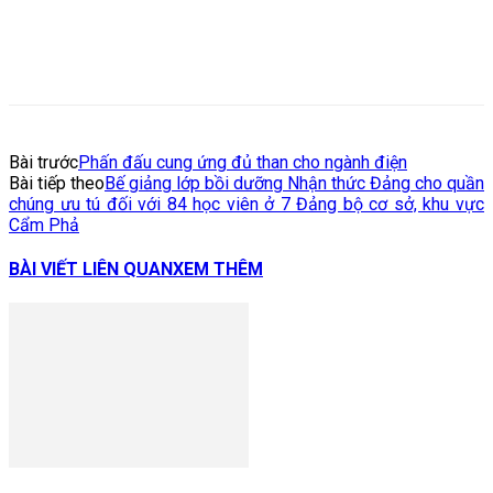
Bài trước
Phấn đấu cung ứng đủ than cho ngành điện
Bài tiếp theo
Bế giảng lớp bồi dưỡng Nhận thức Đảng cho quần
chúng ưu tú đối với 84 học viên ở 7 Đảng bộ cơ sở, khu vực
Cẩm Phả
BÀI VIẾT LIÊN QUAN
XEM THÊM