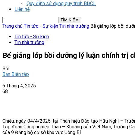
Quy định sử dụng quy trình BĐCL
Liên hệ
Trang chủ
Tin tức - Sự kiện
Tin nhà trường
Bế giảng lớp bồi dưỡng
Tin tức - Sự kiện
Tin nhà trường
Bế giảng lớp bồi dưỡng lý luận chính trị
Bởi
Ban Biên tập
-
6 Tháng 4, 2025
68
Chiều, ngày 04/4/2025, tại Phân hiệu Đào tạo Hữu Nghị – Trư
Tập đoàn Công nghiệp Than – Khoáng sản Việt Nam, Trường Cao 
của 9 Đảng bộ cơ sở khu vực Uông Bí.