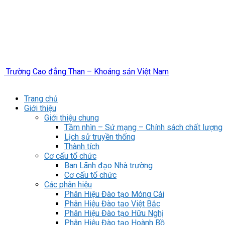
Trường Cao đẳng Than – Khoáng sản Việt Nam
Trang chủ
Giới thiệu
Giới thiệu chung
Tầm nhìn – Sứ mạng – Chính sách chất lượng
Lịch sử truyền thống
Thành tích
Cơ cấu tổ chức
Ban Lãnh đạo Nhà trường
Cơ cấu tổ chức
Các phân hiệu
Phân Hiệu Đào tạo Móng Cái
Phân Hiệu Đào tạo Việt Bắc
Phân Hiệu Đào tạo Hữu Nghị
Phân Hiệu Đào tạo Hoành Bồ