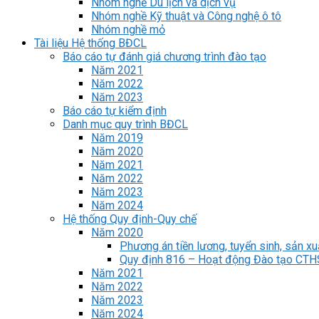
Nhóm nghề Du lịch và dịch vụ
Nhóm nghề Kỹ thuật và Công nghệ ô tô
Nhóm nghề mỏ
Tài liệu Hệ thống BĐCL
Báo cáo tự đánh giá chương trình đào tạo
Năm 2021
Năm 2022
Năm 2023
Báo cáo tự kiểm định
Danh mục quy trình BĐCL
Năm 2019
Năm 2020
Năm 2021
Năm 2022
Năm 2023
Năm 2024
Hệ thống Quy định-Quy chế
Năm 2020
Phương án tiền lương, tuyển sinh, sản xu
Quy định 816 – Hoạt động Đào tạo CT
Năm 2021
Năm 2022
Năm 2023
Năm 2024