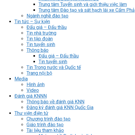
Trung tâm Tuyển sinh và giới thiệu việc làm
Trung tâm Đào tạo và sát hạch lái xe Cẩm Phả
Ngành nghề đào tạo
Tin tức – Sự kiện
Đấu giá – Đấu thầu
Tin nhà trường
Tin tập đoàn
Tin tuyển sinh
Thông báo
Đấu giá – Đấu thầu
Tin tuyển sinh
Tin Trong nước và Quốc tế
Trang nội bộ
Media
Hình ảnh
Video
Đánh giá KNNN
Thông báo về đánh giá KNN
Đăng ký đánh giá KNN Quốc Gia
Thư viện điện tử
Chương trình đào tạo
Giáo trình đào tạo
Tài liệu tham khảo