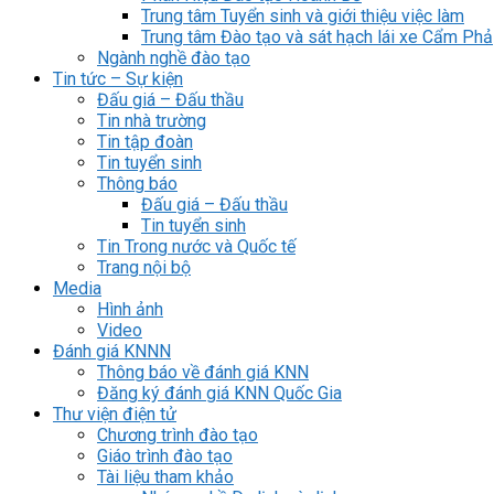
Trung tâm Tuyển sinh và giới thiệu việc làm
Trung tâm Đào tạo và sát hạch lái xe Cẩm Phả
Ngành nghề đào tạo
Tin tức – Sự kiện
Đấu giá – Đấu thầu
Tin nhà trường
Tin tập đoàn
Tin tuyển sinh
Thông báo
Đấu giá – Đấu thầu
Tin tuyển sinh
Tin Trong nước và Quốc tế
Trang nội bộ
Media
Hình ảnh
Video
Đánh giá KNNN
Thông báo về đánh giá KNN
Đăng ký đánh giá KNN Quốc Gia
Thư viện điện tử
Chương trình đào tạo
Giáo trình đào tạo
Tài liệu tham khảo