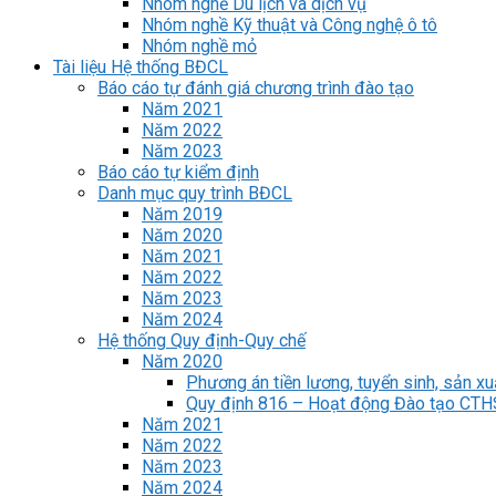
Nhóm nghề Du lịch và dịch vụ
Nhóm nghề Kỹ thuật và Công nghệ ô tô
Nhóm nghề mỏ
Tài liệu Hệ thống BĐCL
Báo cáo tự đánh giá chương trình đào tạo
Năm 2021
Năm 2022
Năm 2023
Báo cáo tự kiểm định
Danh mục quy trình BĐCL
Năm 2019
Năm 2020
Năm 2021
Năm 2022
Năm 2023
Năm 2024
Hệ thống Quy định-Quy chế
Năm 2020
Phương án tiền lương, tuyển sinh, sản xu
Quy định 816 – Hoạt động Đào tạo CT
Năm 2021
Năm 2022
Năm 2023
Năm 2024