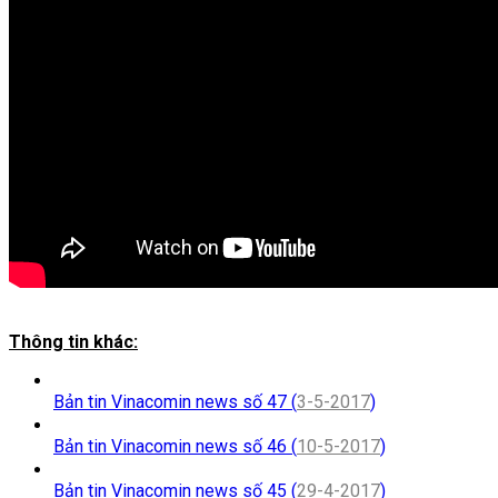
Thông tin khác:
Bản tin Vinacomin news số 47 (
3-5-2017
)
Bản tin Vinacomin news số 46 (
10-5-2017
)
Bản tin Vinacomin news số 45 (
29-4-2017
)