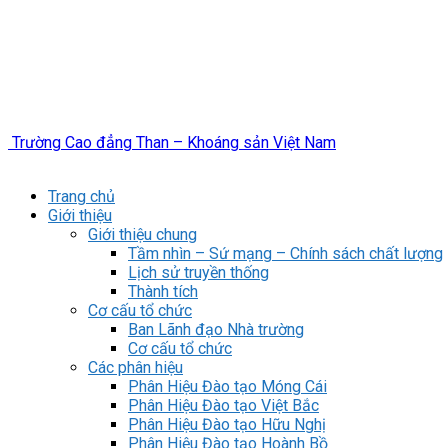
Trường Cao đẳng Than – Khoáng sản Việt Nam
Trang chủ
Giới thiệu
Giới thiệu chung
Tầm nhìn – Sứ mạng – Chính sách chất lượng
Lịch sử truyền thống
Thành tích
Cơ cấu tổ chức
Ban Lãnh đạo Nhà trường
Cơ cấu tổ chức
Các phân hiệu
Phân Hiệu Đào tạo Móng Cái
Phân Hiệu Đào tạo Việt Bắc
Phân Hiệu Đào tạo Hữu Nghị
Phân Hiệu Đào tạo Hoành Bồ