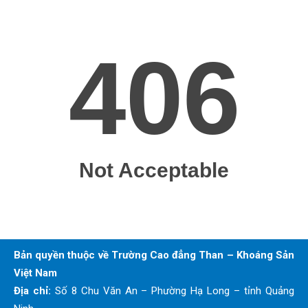
Bản quyền thuộc về Trường Cao đẳng Than – Khoáng Sản
Việt Nam
Địa chỉ:
Số 8 Chu Văn An – Phường Hạ Long – tỉnh Quảng