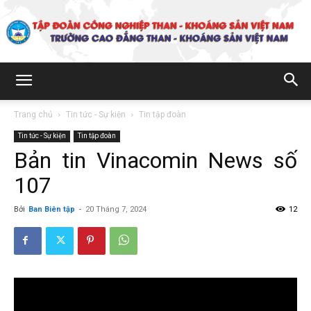
Trường
Trang chủ
Tin tức - Sự kiện
Tin tập đoàn
Tin tức - Sự kiện
Tin tập đoàn
Cao
Bản tin Vinacomin News số
107
đẳng
Bởi
Ban Biên tập
-
20 Tháng 7, 2024
12
Than