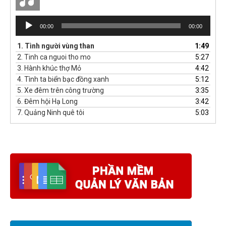
Trình
00:00
00:00
phát
âm
1.
Tình người vùng than
1:49
thanh
2.
Tinh ca nguoi tho mo
5:27
3.
Hành khúc thợ Mỏ
4:42
4.
Tình ta biển bạc đồng xanh
5:12
5.
Xe đêm trên công trường
3:35
6.
Đêm hội Hạ Long
3:42
7.
Quảng Ninh quê tôi
5:03