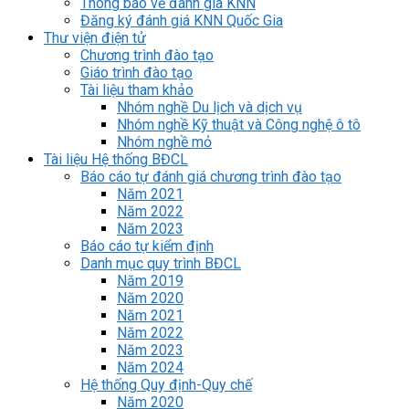
Thông báo về đánh giá KNN
Đăng ký đánh giá KNN Quốc Gia
Thư viện điện tử
Chương trình đào tạo
Giáo trình đào tạo
Tài liệu tham khảo
Nhóm nghề Du lịch và dịch vụ
Nhóm nghề Kỹ thuật và Công nghệ ô tô
Nhóm nghề mỏ
Tài liệu Hệ thống BĐCL
Báo cáo tự đánh giá chương trình đào tạo
Năm 2021
Năm 2022
Năm 2023
Báo cáo tự kiểm định
Danh mục quy trình BĐCL
Năm 2019
Năm 2020
Năm 2021
Năm 2022
Năm 2023
Năm 2024
Hệ thống Quy định-Quy chế
Năm 2020