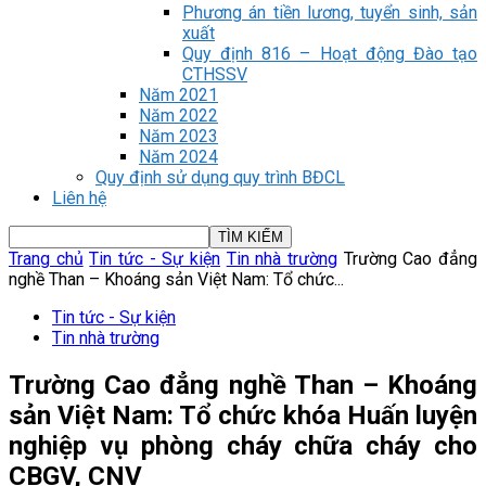
Phương án tiền lương, tuyển sinh, sản
xuất
Quy định 816 – Hoạt động Đào tạo
CTHSSV
Năm 2021
Năm 2022
Năm 2023
Năm 2024
Quy định sử dụng quy trình BĐCL
Liên hệ
Trang chủ
Tin tức - Sự kiện
Tin nhà trường
Trường Cao đẳng
nghề Than – Khoáng sản Việt Nam: Tổ chức...
Tin tức - Sự kiện
Tin nhà trường
Trường Cao đẳng nghề Than – Khoáng
sản Việt Nam: Tổ chức khóa Huấn luyện
nghiệp vụ phòng cháy chữa cháy cho
CBGV, CNV