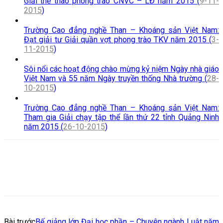
Giải thể thao phong trào CNVC – LĐ năm 2015 (
9-11-
2015
)
Trường Cao đẳng nghề Than – Khoáng sản Việt Nam:
Đạt giải tư Giải quần vợt phong trào TKV năm 2015 (
3-
11-2015
)
Sôi nổi các hoạt động chào mừng kỷ niệm Ngày nhà giáo
Việt Nam và 55 năm Ngày truyền thống Nhà trường (
28-
10-2015
)
Trường Cao đẳng nghề Than – Khoáng sản Việt Nam:
Tham gia Giải chạy tập thể lần thứ 22 tỉnh Quảng Ninh
năm 2015 (
26-10-2015
)
Bài trước
Bế giảng lớp Đại học phần – Chuyên ngành Luật năm