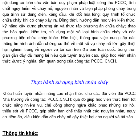
nội dung cơ bản các văn bản quy phạm pháp luật công tác PCCC; tính
chất nguy hiểm về cháy nổ; nguyên nhân và biện pháp phòng cháy trong
quá trình sử dụng điện, xăng dầu, khí đốt hóa lỏng; quy trình tổ chức
chữa cháy khi có cháy xảy ra. Đồng thời, hướng dẫn học viên kiến thức,
kỹ năng xây dựng phương án và thực tập phương án chữa cháy; thao
tác bảo quản, kiểm tra, sử dụng một số loại bình chữa cháy và các
phương tiện chữa cháy khác. Đặc biệt, thông qua việc cung cấp các
thông tin hình ảnh dẫn chứng cụ thể về một số vụ cháy nổ lớn gây thiệt
hại nghiêm trọng về người và tài sản trên địa bàn toàn quốc trong thời
gian gần đây đã mang lại hiệu quả tuyên truyền cao, giúp học viên nhận
thức được ý nghĩa, tầm quan trọng của công tác PCCC, CNCH.
Thực hành sử dụng bình chữa cháy
Khóa huấn luyện nhằm nâng cao nhận thức cho các đội viên đội PCCC
Nhà trường về công tác PCCC,CNCH; qua đó giúp học viên thực hiện tốt
chức năng nhiệm vụ, chủ động phòng ngừa khắc phục những sơ hở,
thiếu sót về PCCC, góp phần hạn chế thấp nhất các nguyên nhân, nguy
cơ tiềm ẩn, điều kiện dẫn đến cháy nổ gây thiệt hại cho người và tài sản.
Thông tin khác: