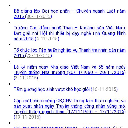
Bế giảng lớp Đại học phần – Chuyên ngành Luật năm
2015 (
30-11-2015
)
Trường Cao đẳng nghề Than – Khoáng sản Việt Nam:
Đạt giải nhì Hội thi thiết bị dạy nghề tỉnh Quảng Ninh
năm 2015 (
4-11-2015
)
Tổ chức lớp Tập huấn nghiệp vụ Thanh tra nhân dân năm
2015 (
23-11-2015
)
Lễ kỷ niệm ngày Nhà giáo Việt Nam và 55 năm ngày
Truyền thống Nhà trường (20/11/1960 – 20/11/2015)
(
3-11-2015
)
Tấm gương học sinh vượt khó học giỏi (
16-11-2015
)
Gặp mặt chúc mừng CB,CNV Trung tâm thực nghiệm và
sản xuất nhân ngày Truyền thống công nhân vùng mỏ,
Truyền thống ngành than (12/11/1936 – 12/11/2015)
(
13-11-2015
)