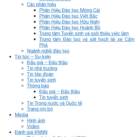
Các phân hiệu
Phân Hiệu Đào tạo Móng Cái
Phân Hiệu Đào tạo Việt Bắc
Phân Hiệu Đào tạo Hữu Nghị
Phân Hiệu Đào tạo Hoành Bồ
Trung tâm Tuyển sinh và giới thiệu việc làm
Trung tâm Đào tạo và sát hạch lái xe Cẩm
Phả
Ngành nghề đào tạo
Tin tức – Sự kiện
Đấu giá – Đấu thầu
Tin nhà trường
Tin tập đoàn
Tin tuyển sinh
Thông báo
Đấu giá – Đấu thầu
Tin tuyển sinh
Tin Trong nước và Quốc tế
Trang nội bộ
Media
Hình ảnh
Video
Đánh giá KNNN